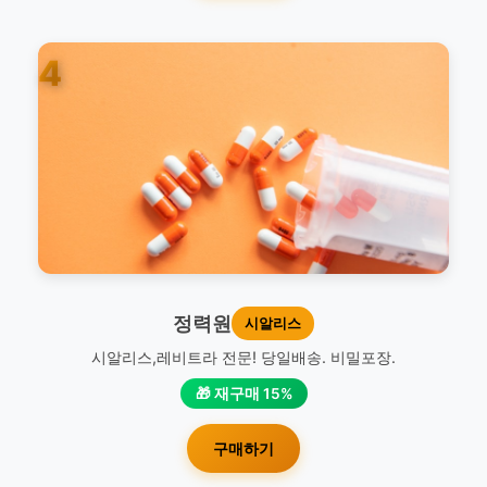
4
정력원
시알리스
시알리스,레비트라 전문! 당일배송. 비밀포장.
🎁 재구매 15%
구매하기