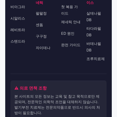
네릭
이스
비아그라
첫 복용 가
팔팔정
이드
실데나필
시알리스
DB
제네릭 안내
센돔
타다라필
레비트라
ED 원인
DB
구구정
스텐드라
바데나필
완전 가이드
자이데나
DB
조루치료제
⚠️ 의료 면책 조항
본 사이트의 모든 정보는 교육 및 참고 목적으로만 제
공되며, 전문적인 의학적 조언을 대체하지 않습니다.
발기부전 치료제는 전문의약품으로 반드시 의사의 처
방이 필요합니다.