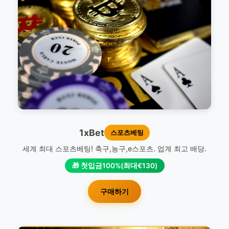
1xBet
스포츠베팅
세계 최대 스포츠베팅! 축구,농구,e스포츠. 업계 최고 배당.
🎁 첫입금100%(최대€130)
구매하기