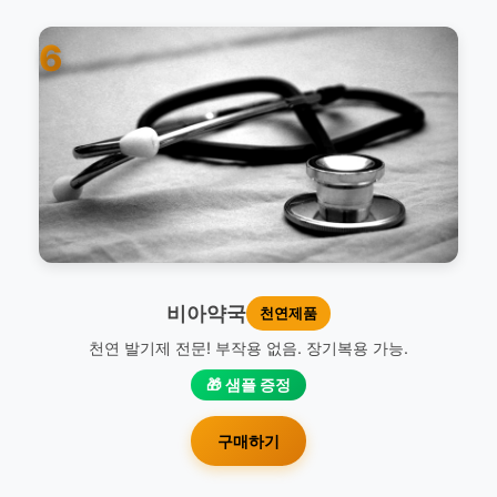
6
비아약국
천연제품
천연 발기제 전문! 부작용 없음. 장기복용 가능.
🎁 샘플 증정
구매하기