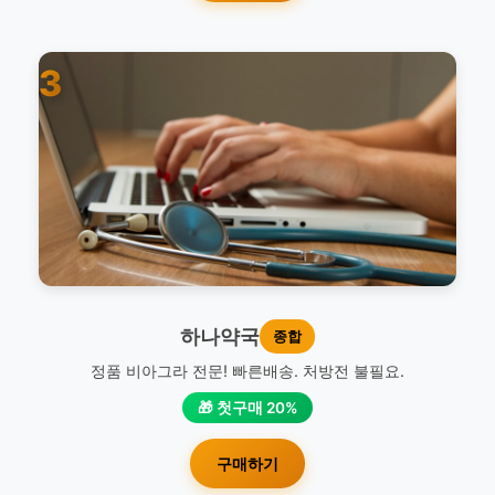
3
하나약국
종합
정품 비아그라 전문! 빠른배송. 처방전 불필요.
🎁 첫구매 20%
구매하기