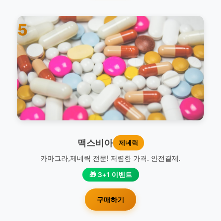
5
맥스비아
제네릭
카마그라,제네릭 전문! 저렴한 가격. 안전결제.
🎁 3+1 이벤트
구매하기