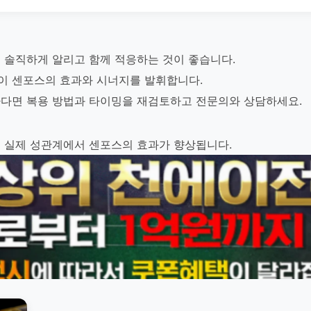
 솔직하게 알리고 함께 적응하는 것이 좋습니다.
이 센포스의 효과와 시너지를 발휘합니다.
다면 복용 방법과 타이밍을 재검토하고 전문의와 상담하세요.
 실제 성관계에서 센포스의 효과가 향상됩니다.