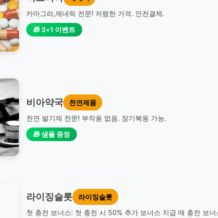
카마그라,제네릭 전문! 저렴한 가격. 안전결제.
🎁 3+1 이벤트
비아약국
천연제품
천연 발기제 전문! 부작용 없음. 장기복용 가능.
🎁 샘플 증정
라이징슬롯
라이징슬롯
첫 충전 보너스: 첫 충전 시 50% 추가 보너스 지급 매 충전 보너