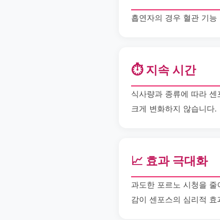
흡연자의 경우 혈관 기능
⏱️ 지속 시간
식사량과 종류에 따라 센
크게 변화하지 않습니다.
📈 효과 극대화
과도한 포르노 시청을 줄
감이 센포스의 심리적 효