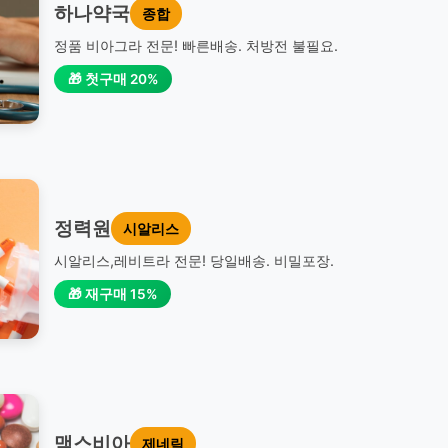
하나약국
종합
정품 비아그라 전문! 빠른배송. 처방전 불필요.
🎁 첫구매 20%
정력원
시알리스
시알리스,레비트라 전문! 당일배송. 비밀포장.
🎁 재구매 15%
맥스비아
제네릭