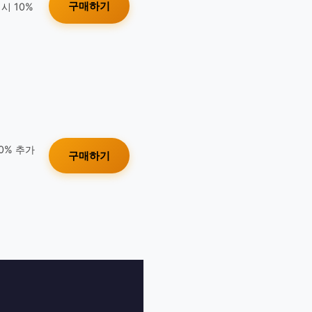
구매하기
시 10%
10% 추가
구매하기