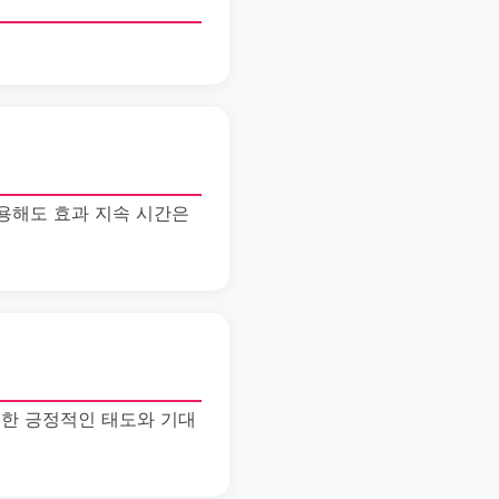
용해도 효과 지속 시간은
대한 긍정적인 태도와 기대