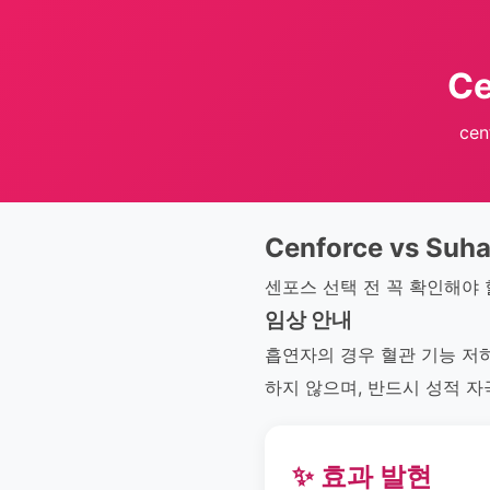
Ce
ce
Cenforce vs Suh
센포스 선택 전 꼭 확인해야
임상 안내
흡연자의 경우 혈관 기능 저
하지 않으며, 반드시 성적 
✨ 효과 발현