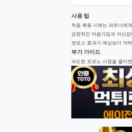
사용 팁
처음 복용 시에는 파트너에게
긍정적인 마음가짐과 자신감
센포스 효과가 예상보다 약하
부가 가이드
과도한 포르노 시청을 줄이면