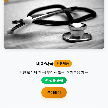
비아약국
천연제품
천연 발기제 전문! 부작용 없음. 장기복용 가능.
🎁 샘플 증정
구매하기