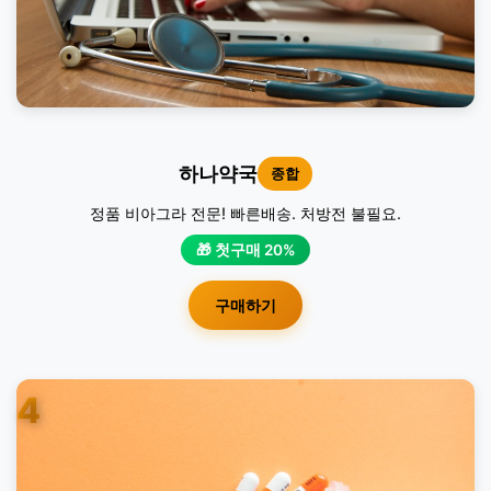
하나약국
종합
정품 비아그라 전문! 빠른배송. 처방전 불필요.
🎁 첫구매 20%
구매하기
4