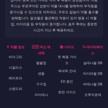
주스는 푸로쿠마린 성분이 약물 대사를 방해하여 부작용을
증가시킬 수 있으므로 피하세요. 우유도 칼슘이 약물 흡수를
방해합니다. 알코올은 혈관확장 작용이 있어 병용 시 저혈
압, 어지러움 등 부작용이 증가합니다. 음주 후에는 충분한
시간이 지난 후 복용하세요.
💊 약물 정보
🇰🇷 국산 제
📚 가이드
🔍 데이터베이
네릭
스
비아그라
첫 복용 가이
팔팔정
드
실데나필 DB
시알리스
제네릭 안내
센돔
타다라필 DB
레비트라
ED 원인
구구정
바데나필 DB
스텐드라
완전 가이드
자이데나
조루치료제