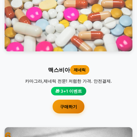
맥스비아
제네릭
카마그라,제네릭 전문! 저렴한 가격. 안전결제.
🎁 3+1 이벤트
구매하기
6