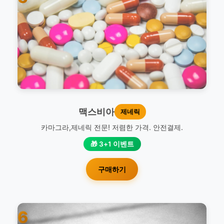
맥스비아
제네릭
카마그라,제네릭 전문! 저렴한 가격. 안전결제.
🎁 3+1 이벤트
구매하기
6