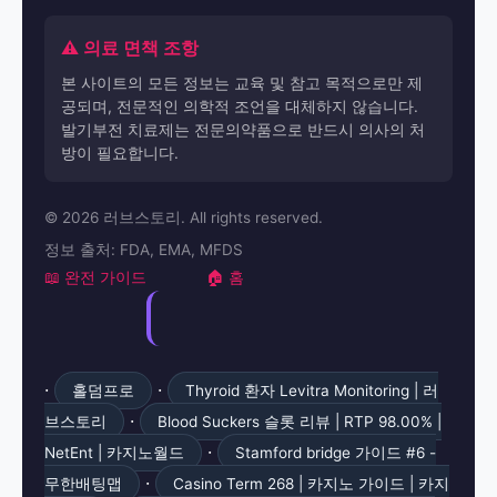
⚠️ 의료 면책 조항
본 사이트의 모든 정보는 교육 및 참고 목적으로만 제
공되며, 전문적인 의학적 조언을 대체하지 않습니다.
발기부전 치료제는 전문의약품으로 반드시 의사의 처
방이 필요합니다.
© 2026 러브스토리. All rights reserved.
정보 출처: FDA, EMA, MFDS
📖 완전 가이드
🏠 홈
·
·
홀덤프로
Thyroid 환자 Levitra Monitoring | 러
·
브스토리
Blood Suckers 슬롯 리뷰 | RTP 98.00% |
·
NetEnt | 카지노월드
Stamford bridge 가이드 #6 -
·
무한배팅맵
Casino Term 268 | 카지노 가이드 | 카지