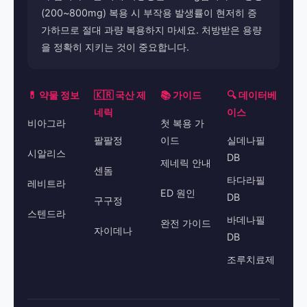
(200~800mg) 복용 시 부작용 발생률이 현저히 증
가하므로 절대 과량 복용하지 마세요. 처방받은 용량
을 정확히 지키는 것이 중요합니다.
💊 약물 정보
🇰🇷 국산 제
📚 가이드
🔍 데이터베
네릭
이스
비아그라
첫 복용 가
팔팔정
이드
실데나필
시알리스
DB
제네릭 안내
센돔
타다라필
레비트라
ED 원인
DB
구구정
스텐드라
바데나필
완전 가이드
자이데나
DB
조루치료제