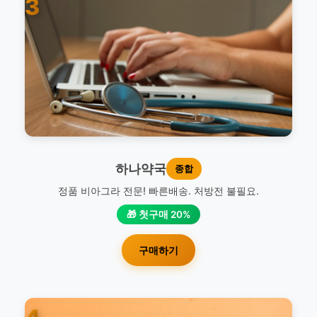
3
하나약국
종합
정품 비아그라 전문! 빠른배송. 처방전 불필요.
🎁 첫구매 20%
구매하기