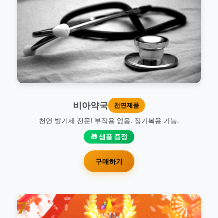
비아약국
천연제품
천연 발기제 전문! 부작용 없음. 장기복용 가능.
🎁 샘플 증정
구매하기
7