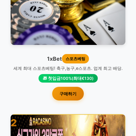
1xBet
스포츠베팅
세계 최대 스포츠베팅! 축구,농구,e스포츠. 업계 최고 배당.
🎁 첫입금100%(최대€130)
구매하기
2