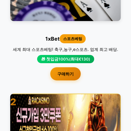
1xBet
스포츠베팅
세계 최대 스포츠베팅! 축구,농구,e스포츠. 업계 최고 배당.
🎁 첫입금100%(최대€130)
구매하기
2