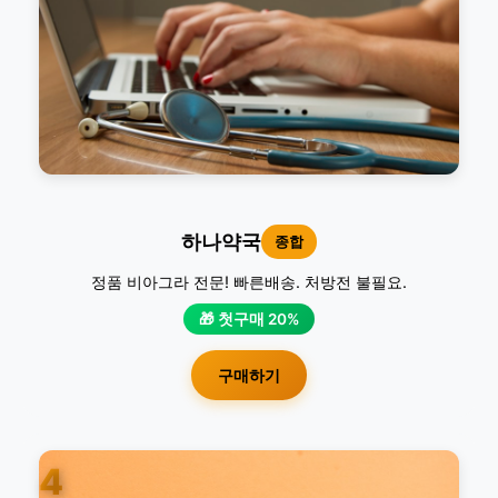
하나약국
종합
정품 비아그라 전문! 빠른배송. 처방전 불필요.
🎁 첫구매 20%
구매하기
4