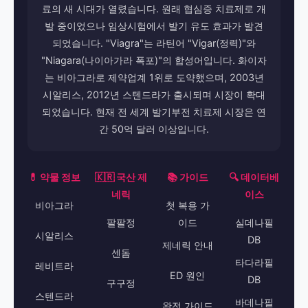
료의 새 시대가 열렸습니다. 원래 협심증 치료제로 개
발 중이었으나 임상시험에서 발기 유도 효과가 발견
되었습니다. "Viagra"는 라틴어 "Vigar(정력)"와
"Niagara(나이아가라 폭포)"의 합성어입니다. 화이자
는 비아그라로 제약업계 1위로 도약했으며, 2003년
시알리스, 2012년 스텐드라가 출시되며 시장이 확대
되었습니다. 현재 전 세계 발기부전 치료제 시장은 연
간 50억 달러 이상입니다.
💊 약물 정보
🇰🇷 국산 제
📚 가이드
🔍 데이터베
네릭
이스
비아그라
첫 복용 가
팔팔정
이드
실데나필
시알리스
DB
제네릭 안내
센돔
타다라필
레비트라
ED 원인
DB
구구정
스텐드라
바데나필
완전 가이드