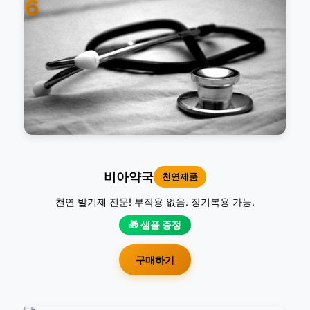
6
비아약국
천연제품
천연 발기제 전문! 부작용 없음. 장기복용 가능.
🎁 샘플 증정
구매하기