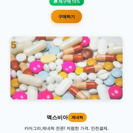
🎁 재구매 15%
구매하기
5
맥스비아
제네릭
카마그라,제네릭 전문! 저렴한 가격. 안전결제.