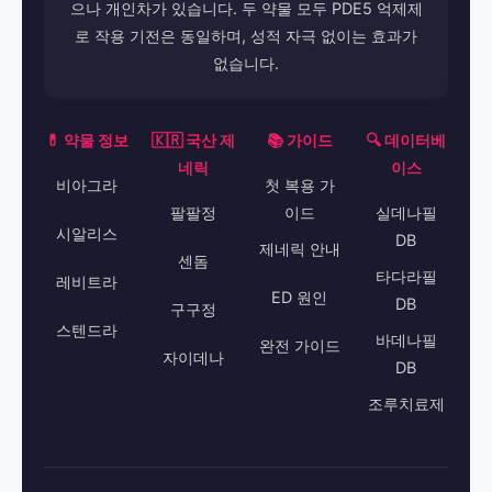
으나 개인차가 있습니다. 두 약물 모두 PDE5 억제제
로 작용 기전은 동일하며, 성적 자극 없이는 효과가
없습니다.
💊 약물 정보
🇰🇷 국산 제
📚 가이드
🔍 데이터베
네릭
이스
비아그라
첫 복용 가
팔팔정
이드
실데나필
시알리스
DB
제네릭 안내
센돔
타다라필
레비트라
ED 원인
DB
구구정
스텐드라
바데나필
완전 가이드
자이데나
DB
조루치료제