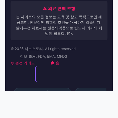
⚠️ 의료 면책 조항
본 사이트의 모든 정보는 교육 및 참고 목적으로만 제
공되며, 전문적인 의학적 조언을 대체하지 않습니다.
발기부전 치료제는 전문의약품으로 반드시 의사의 처
방이 필요합니다.
© 2026 러브스토리. All rights reserved.
정보 출처: FDA, EMA, MFDS
📖 완전 가이드
🏠 홈
·
·
Baseball Betting | 릴게임난다
Alaves 선수 #10
·
·
- 무한배팅맵 2026
야마토게임다운
누리그라
·
최적 복용 시간 | 러브스토리 2026 - 전문 ED 정보
·
40 Year Old Cialis | 러브스토리
실데나필 1시간