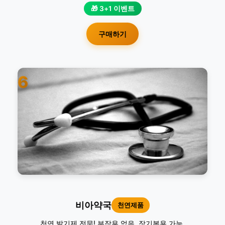
🎁 3+1 이벤트
구매하기
6
비아약국
천연제품
천연 발기제 전문! 부작용 없음. 장기복용 가능.