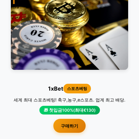
1
1xBet
스포츠베팅
세계 최대 스포츠베팅! 축구,농구,e스포츠. 업계 최고 배당.
🎁 첫입금100%(최대€130)
구매하기