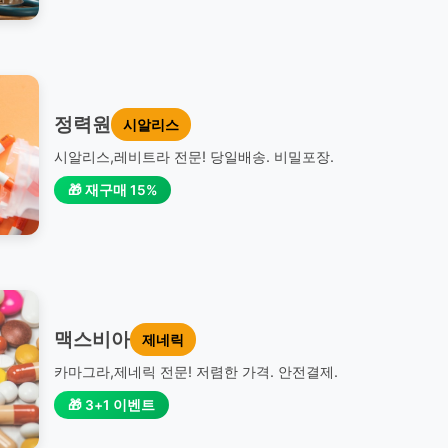
정력원
시알리스
시알리스,레비트라 전문! 당일배송. 비밀포장.
🎁 재구매 15%
맥스비아
제네릭
카마그라,제네릭 전문! 저렴한 가격. 안전결제.
🎁 3+1 이벤트