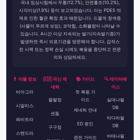
국내 임상시험에서 두통(12.7%), 안면홍조(10.2%),
시각이상(1.9%) 등이 보고되었습니다. 이는 PDE5 억
제로 인한 혈관 확장 효과 때문입니다. 드물게 청색증
(사물이 푸르게 보임), 코막힘, 소화불량이 나타날 수
있습니다. 4시간 이상 지속되는 발기(지속발기증)가
발생하면 즉시 의료기관을 방문해야 합니다. 갑작스
런 시력 또는 청력 손실 시에도 복용을 중단하고 전문
의와 상담하세요.
💊 약물 정보
🇰🇷 국산 제
📚 가이드
🔍 데이터베
네릭
이스
비아그라
첫 복용 가
팔팔정
이드
실데나필
시알리스
DB
제네릭 안내
센돔
타다라필
레비트라
ED 원인
DB
구구정
스텐드라
바데나필
완전 가이드