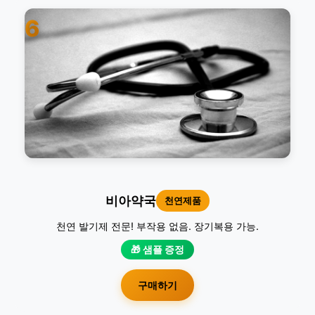
6
비아약국
천연제품
천연 발기제 전문! 부작용 없음. 장기복용 가능.
🎁 샘플 증정
구매하기