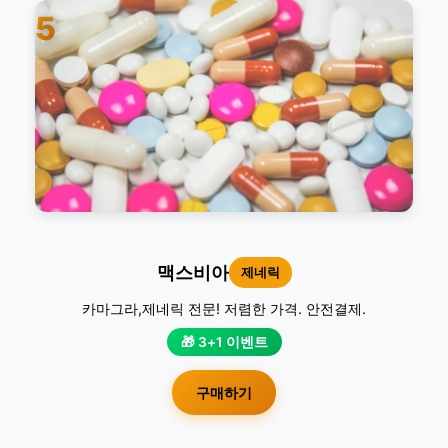
5
맥스비아
제네릭
카마그라,제네릭 전문! 저렴한 가격. 안전결제.
🎁 3+1 이벤트
구매하기