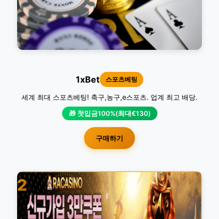
1xBet
스포츠베팅
세계 최대 스포츠베팅! 축구,농구,e스포츠. 업계 최고 배당.
🎁 첫입금100%(최대€130)
구매하기
2