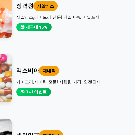
정력원
시알리스
시알리스,레비트라 전문! 당일배송. 비밀포장.
🎁 재구매 15%
맥스비아
제네릭
카마그라,제네릭 전문! 저렴한 가격. 안전결제.
🎁 3+1 이벤트