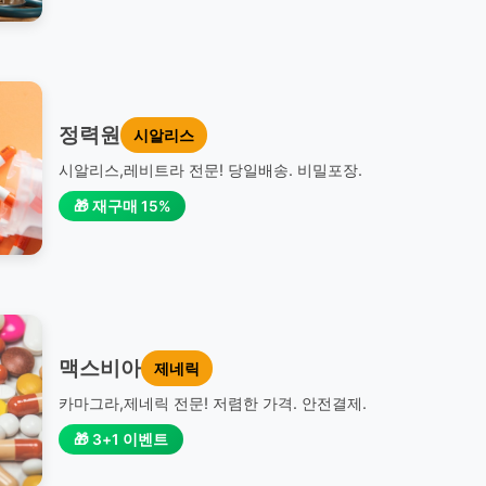
정력원
시알리스
시알리스,레비트라 전문! 당일배송. 비밀포장.
🎁 재구매 15%
맥스비아
제네릭
카마그라,제네릭 전문! 저렴한 가격. 안전결제.
🎁 3+1 이벤트