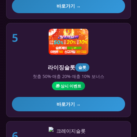
바로가기 →
5
라이징슬롯
슬롯
첫충 50%·매충 20%·재충 10% 보너스
🎁 상시 이벤트
바로가기 →
6