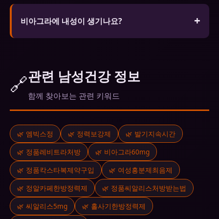
A. FDA나 식약처 승인을 받은 제네릭은 오리지널과
권장합니다.
동일한 활성 성분을 포함하며 동등한 효능과 안전성
비아그라에 내성이 생기나요?
을 보장합니다. 가격이 훨씬 저렴합니다.
신체적 의존성은 없습니다. 생활습관 개선을 병행하
세요.
관련 남성건강 정보
🔗
함께 찾아보는 관련 키워드
🌿 엠빅스정
🌿 정력보강제
🌿 발기지속시간
🌿 정품레비트라처방
🌿 비아그라60mg
🌿 정품칵스타복제약구입
🌿 여성흥분제최음제
🌿 정알카페한방정력제
🌿 정품씨알리스처방받는법
🌿 씨알리스5mg
🌿 홀사기한방정력제