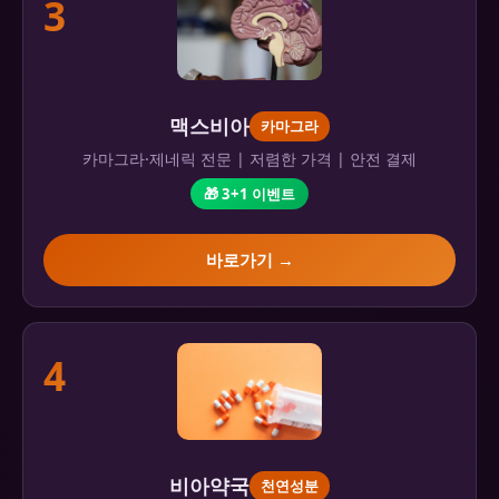
3
맥스비아
카마그라
카마그라·제네릭 전문 | 저렴한 가격 | 안전 결제
🎁 3+1 이벤트
바로가기 →
4
비아약국
천연성분