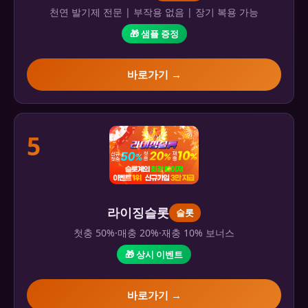
천연 발기제 전문 | 부작용 없음 | 장기 복용 가능
🎁 샘플 증정
바로가기 →
5
라이징슬롯
슬롯
첫충 50%·매충 20%·재충 10% 보너스
🎁 상시 이벤트
바로가기 →