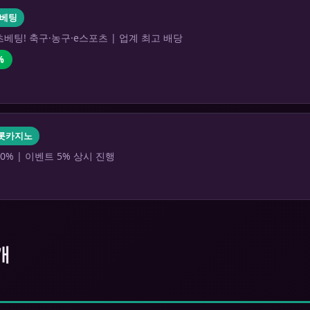
베팅
베팅! 축구·농구·e스포츠 | 업계 최고 배당
%
롯카지노
0% | 이벤트 5% 상시 진행
개