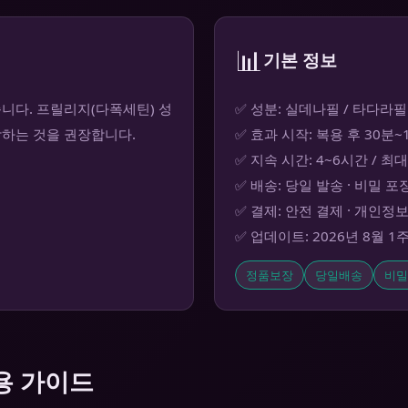
📊
기본 정보
니다. 프릴리지(다폭세틴) 성
✅ 성분: 실데나필 / 타다라필
담하는 것을 권장합니다.
✅ 효과 시작: 복용 후 30분
✅ 지속 시간: 4~6시간 / 최
✅ 배송: 당일 발송 · 비밀 포
✅ 결제: 안전 결제 · 개인정
✅ 업데이트: 2026년 8월 1
정품보장
당일배송
비밀
용 가이드