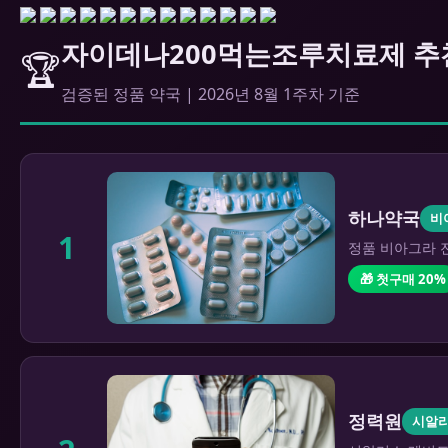
자이데나200먹는조루치료제 추천 
🏆
검증된 정품 약국 | 2026년 8월 1주차 기준
하나약국
비
1
정품 비아그라 전
🎁 첫구매 20%
정력원
시알