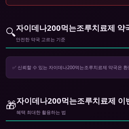
자이데나200먹는조루치료제 약
🔍
안전한 약국 고르는 기준
✅ 신뢰할 수 있는 자이데나200먹는조루치료제 약국은 환
자이데나200먹는조루치료제 이
🎁
혜택 최대한 활용하는 법