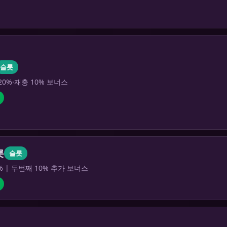
슬롯
20%·재충 10% 보너스
롯
슬롯
% | 두번째 10% 추가 보너스