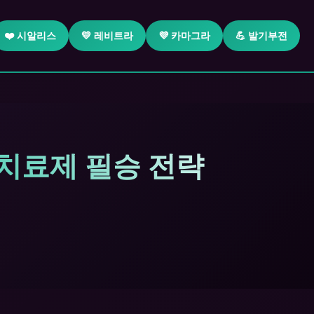
❤️ 시알리스
💛 레비트라
💜 카마그라
💪 발기부전
치료제 필승 전략