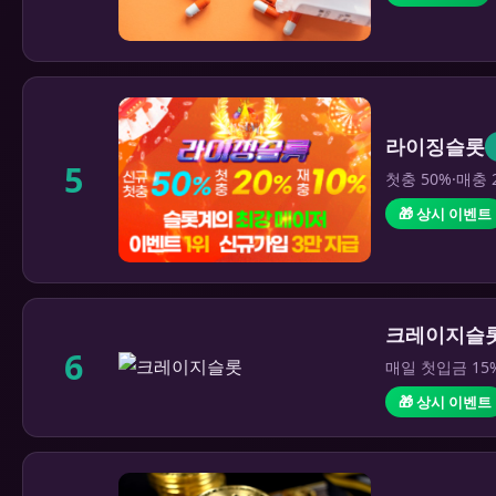
라이징슬롯
5
첫충 50%·매충 
🎁 상시 이벤트
크레이지슬
6
매일 첫입금 15
🎁 상시 이벤트