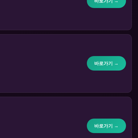
바로가기 →
바로가기 →
바로가기 →