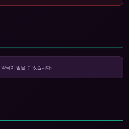
 약국이 믿을 수 있습니다.