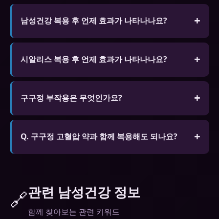
절대 안 됩니다. 같은 계열 약물 중복 복용은 심각한
부작용 위험이 있습니다.
남성건강 복용 후 언제 효과가 나타나나요?
공복 30~60분, 지방식 후 60~120분, 성적 자극이 있
을 때만 작용합니다.
시알리스 복용 후 언제 효과가 나타나나요?
공복 30~60분, 지방식 후 60~120분, 성적 자극이 있
을 때만 작용합니다.
구구정 부작용은 무엇인가요?
일반적인 부작용으로 두통, 안면홍조, 소화불량, 시야
변화가 있습니다. 대부분 일시적이나 지속되거나 심
Q. 구구정 고혈압 약과 함께 복용해도 되나요?
각한 경우 복용을 중단하고 전문가와 상담하세요.
A. 일부 고혈압 약과 병용하면 혈압이 과도하게 낮아
질 수 있습니다. 현재 복용 중인 약물 목록을 전문가
에게 알리고 상담 후 복용하세요.
관련 남성건강 정보
🔗
함께 찾아보는 관련 키워드