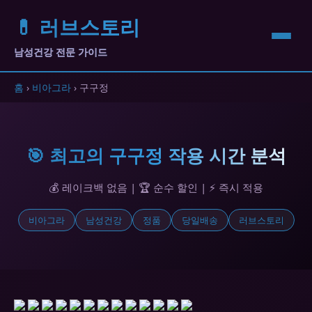
💊 러브스토리
남성건강 전문 가이드
홈
›
비아그라
› 구구정
🎯 최고의 구구정 작용 시간 분석
💰 레이크백 없음 | 🏆 순수 할인 | ⚡ 즉시 적용
비아그라
남성건강
정품
당일배송
러브스토리