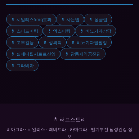
💊 시알리스5mg효과
💊 사는법
💊 몽클럽
💊 스피드미팅
💊 엑스미팅
💊 비뇨기과상담
💊 고부갈등
💊 성의학
💊 비뇨기과팔팔정
💊 실데나필시트르산염
💊 광동제약공진단
💊 그라비아
💊 러브스토리
비아그라 · 시알리스 · 레비트라 · 카마그라 · 발기부전 남성건강 정
보