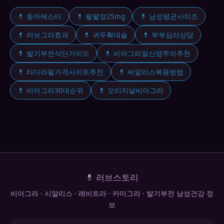
💊 동아에스티
💊 팔팔정25mg
💊 남성평균사이즈
💊 러브그라효과
💊 귀두확대술
💊 부부심리상담
💊 발기부전식단가이드
💊 비아그라질산염주의추천
💊 타다라필가격사이트추천
💊 씨알리스복용방법
💊 비아그라30대순위
💊 오리지널비아그라
💊 러브스토리
비아그라 · 시알리스 · 레비트라 · 카마그라 · 발기부전 남성건강 정
보