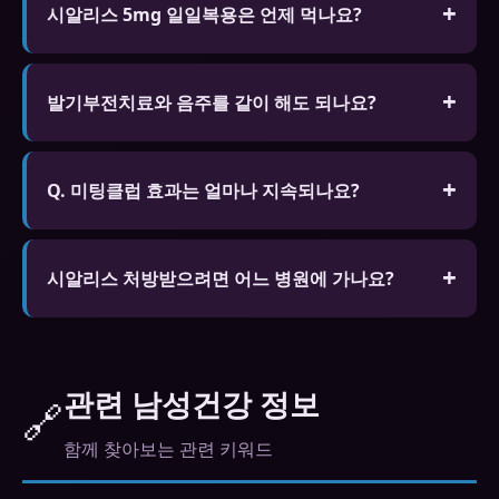
있습니다.
시알리스 5mg 일일복용은 언제 먹나요?
매일 같은 시간에 복용합니다. 식사와 무관하게 복용
가능하며, 4~5일 연속 복용 후 혈중 농도가 일정해져
발기부전치료와 음주를 같이 해도 되나요?
효과가 안정됩니다. 성관계 타이밍을 맞출 필요 없어
소량은 괜찮지만 과음은 효과 저하와 저혈압 위험이
가장 자연스러운 방법입니다.
있습니다.
Q. 미팅클럽 효과는 얼마나 지속되나요?
A. 비아그라(실데나필)는 4~6시간, 시알리스(타다라
필)는 최대 36시간, 레비트라(바데나필)는 4~6시간
시알리스 처방받으려면 어느 병원에 가나요?
효과가 지속됩니다.
비뇨기과 전문입니다. 비대면 진료 앱(닥터나우 등)
으로도 처방받을 수 있습니다.
관련 남성건강 정보
🔗
함께 찾아보는 관련 키워드