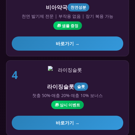
비아약국
천연성분
천연 발기제 전문 | 부작용 없음 | 장기 복용 가능
🎁 샘플 증정
바로가기 →
4
라이징슬롯
슬롯
첫충 50%·매충 20%·재충 10% 보너스
🎁 상시 이벤트
바로가기 →