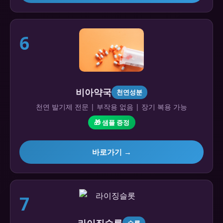
6
비아약국
천연성분
천연 발기제 전문 | 부작용 없음 | 장기 복용 가능
🎁 샘플 증정
바로가기 →
7
라이징슬롯
슬롯