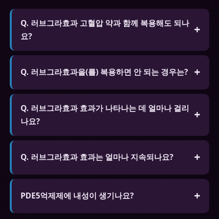
Q. 러브그라효과 고혈압 약과 함께 복용해도 되나
요?
A. 일부 고혈압 약과 병용하면 혈압이 과도하게 낮아
질 수 있습니다. 현재 복용 중인 약물 목록을 전문가
Q. 러브그라효과을(를) 복용하면 안 되는 경우는?
에게 알리고 상담 후 복용하세요.
A. 질산염 계열 약물을 복용 중인 분, 심각한 심장 질
Q. 러브그라효과 효과가 나타나는 데 얼마나 걸리
환, 저혈압, 심각한 간/신장 질환이 있는 분은 복용 전
나요?
반드시 전문가와 상담하세요.
A. 일반적으로 복용 후 30분~1시간 후에 효과가 나타
납니다. 고지방 식사 후 복용하면 흡수가 지연될 수
Q. 러브그라효과 효과는 얼마나 지속되나요?
있습니다. 성적 자극이 있을 때만 효과가 발현됩니다.
A. 비아그라(실데나필)는 4~6시간, 시알리스(타다라
필)는 최대 36시간, 레비트라(바데나필)는 4~6시간
PDE5억제제에 내성이 생기나요?
효과가 지속됩니다.