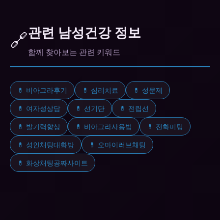
신체적 의존성은 없습니다. 생활습관 개선을 병행하
세요.
관련 남성건강 정보
🔗
함께 찾아보는 관련 키워드
💊 비아그라후기
💊 심리치료
💊 성문제
💊 여자성상담
💊 선기단
💊 전립선
💊 발기력향상
💊 비아그라사용법
💊 전화미팅
💊 성인채팅대화방
💊 오마이러브채팅
💊 화상채팅공짜사이트