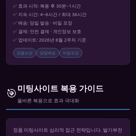
✅ 효과 시작: 복용 후 30분~1시간
✅ 지속 시간: 4~6시간 / 최대 36시간
✅ 배송: 당일 발송 · 비밀 포장
✅ 결제: 안전 결제 · 개인정보 보호
✅ 업데이트: 2026년 8월 2주차 기준
정품보장
당일배송
비밀포장
미팅사이트 복용 가이드
🎯
올바른 복용으로 효과 극대화
정품 미팅사이트 심리적 접근 전략입니다. 발기부전