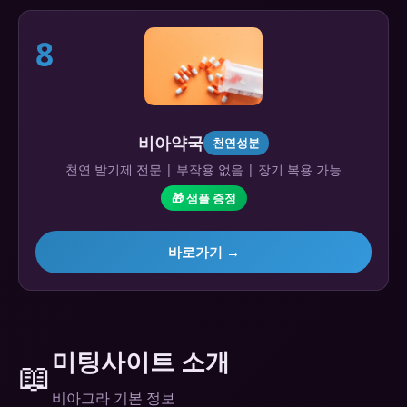
8
비아약국
천연성분
천연 발기제 전문 | 부작용 없음 | 장기 복용 가능
🎁 샘플 증정
바로가기 →
미팅사이트 소개
📖
비아그라 기본 정보