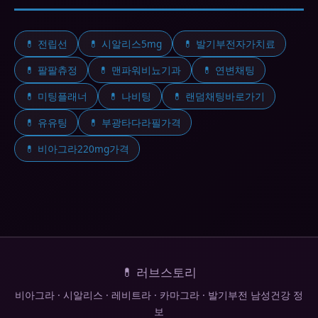
💊 전립선
💊 시알리스5mg
💊 발기부전자가치료
💊 팔팔츄정
💊 맨파워비뇨기과
💊 연변채팅
💊 미팅플래너
💊 나비팅
💊 랜덤채팅바로가기
💊 유유팅
💊 부광타다라필가격
💊 비아그라220mg가격
💊 러브스토리
비아그라 · 시알리스 · 레비트라 · 카마그라 · 발기부전 남성건강 정
보