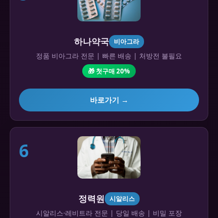
하나약국
비아그라
정품 비아그라 전문 | 빠른 배송 | 처방전 불필요
🎁 첫구매 20%
바로가기 →
6
정력원
시알리스
시알리스·레비트라 전문 | 당일 배송 | 비밀 포장