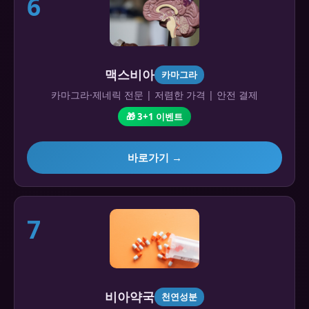
6
맥스비아
카마그라
카마그라·제네릭 전문 | 저렴한 가격 | 안전 결제
🎁 3+1 이벤트
바로가기 →
7
비아약국
천연성분