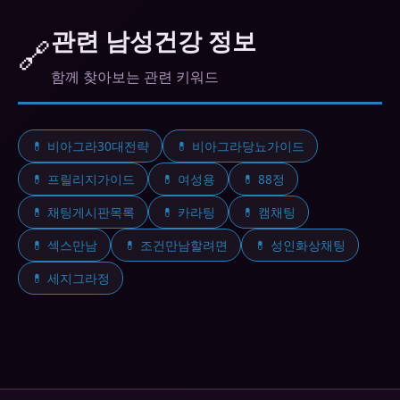
동일한 활성 성분을 포함하며 동등한 효능과 안전성
을 보장합니다. 가격이 훨씬 저렴합니다.
관련 남성건강 정보
🔗
함께 찾아보는 관련 키워드
💊 비아그라30대전략
💊 비아그라당뇨가이드
💊 프릴리지가이드
💊 여성용
💊 88정
💊 채팅게시판목록
💊 카라팅
💊 캠채팅
💊 섹스만남
💊 조건만남할려면
💊 성인화상채팅
💊 세지그라정