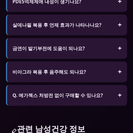
PDE5억제제에 내성이 생기나요?
신체적 의존성은 없습니다. 생활습관 개선을 병행하
세요.
실데나필 복용 후 언제 효과가 나타나나요?
공복 30~60분, 지방식 후 60~120분, 성적 자극이 있
을 때만 작용합니다.
금연이 발기부전에 도움이 되나요?
매우 큰 도움이 됩니다. 흡연은 음경 혈관을 손상시켜
발기부전의 주요 원인입니다. 금연 후 3~6개월 내 혈
비아그라 복용 후 음주해도 되나요?
류가 개선되고 발기 기능이 향상됩니다. 20갑년 이상
소량(맥주 1~2잔)은 큰 문제없지만 혈압 강하 효과가
흡연자의 경우 영구 손상이 있을 수 있습니다.
겹쳐 어지러움이 생길 수 있습니다. 과음은 발기 효과
Q. 메가젝스 처방전 없이 구매할 수 있나요?
를 현저히 감소시킵니다. 알코올은 최대한 피하는 것
A. 온라인 전문 약국에서 처방전 없이 구매 가능한 제
이 좋습니다.
품도 있습니다. 단 안전한 복용을 위해 전문가와 상담
하는 것을 권장합니다.
관련 남성건강 정보