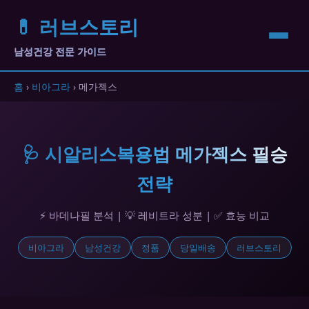
💊 러브스토리
남성건강 전문 가이드
홈
›
비아그라
› 메가젝스
🩺 시알리스복용법 메가젝스 필승
전략
⚡ 바데나필 분석 | 💡 레비트라 성분 | ✅ 효능 비교
비아그라
남성건강
정품
당일배송
러브스토리