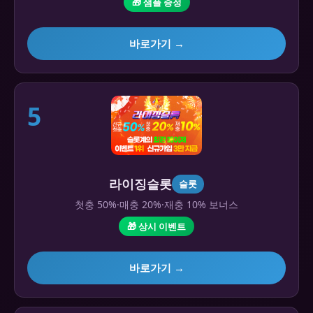
🎁 샘플 증정
바로가기 →
5
라이징슬롯
슬롯
첫충 50%·매충 20%·재충 10% 보너스
🎁 상시 이벤트
바로가기 →