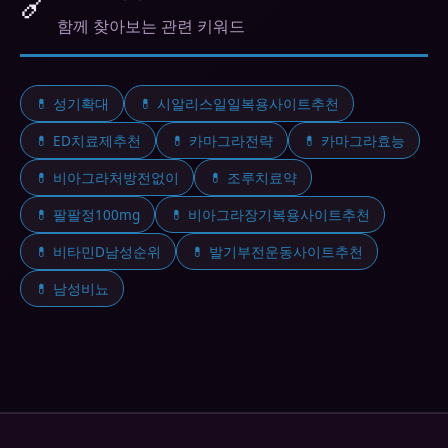
🔗
함께 찾아보는 관련 키워드
💊 성기확대
💊 시알리스일일복용사이트추천
💊 ED치료제추천
💊 카마그라전략
💊 카마그라효능
💊 비아그라처방전없이
💊 조루치료약
💊 팔팔정100mg
💊 비아그라장기복용사이트추천
💊 비타민D남성순위
💊 발기부전운동사이트추천
💊 남성비뇨