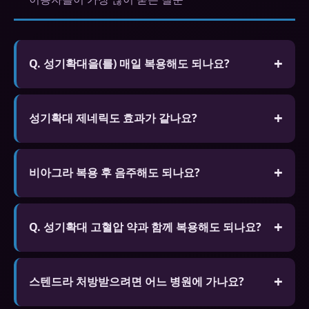
Q. 성기확대을(를) 매일 복용해도 되나요?
A. 시알리스 5mg는 매일 복용하도록 승인된 제품이
있습니다. 다른 제품은 필요할 때만 복용하는 것을 권
성기확대 제네릭도 효과가 같나요?
장합니다. 하루 1회 이상 복용은 금물입니다.
FDA나 식약처 승인을 받은 제네릭은 오리지널과 동
일한 활성 성분을 포함하며 동등한 효능과 안전성을
비아그라 복용 후 음주해도 되나요?
보장합니다. 가격이 훨씬 저렴합니다.
소량(맥주 1~2잔)은 큰 문제없지만 혈압 강하 효과가
겹쳐 어지러움이 생길 수 있습니다. 과음은 발기 효과
Q. 성기확대 고혈압 약과 함께 복용해도 되나요?
를 현저히 감소시킵니다. 알코올은 최대한 피하는 것
A. 일부 고혈압 약과 병용하면 혈압이 과도하게 낮아
이 좋습니다.
질 수 있습니다. 현재 복용 중인 약물 목록을 전문가
스텐드라 처방받으려면 어느 병원에 가나요?
에게 알리고 상담 후 복용하세요.