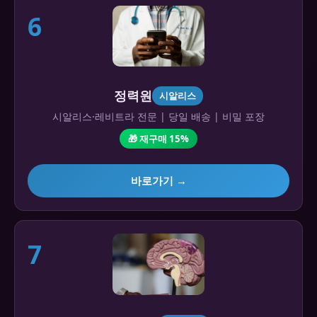
6
정력원
시알리스
시알리스·레비트라 전문 | 당일 배송 | 비밀 포장
🎁 재구매 15%
바로가기 →
7