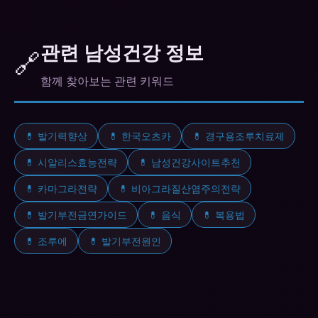
비뇨기과 전문입니다. 비대면 진료 앱(닥터나우 등)
으로도 처방받을 수 있습니다.
관련 남성건강 정보
🔗
함께 찾아보는 관련 키워드
💊 발기력향상
💊 한국오츠카
💊 경구용조루치료제
💊 시알리스효능전략
💊 남성건강사이트추천
💊 카마그라전략
💊 비아그라질산염주의전략
💊 발기부전금연가이드
💊 음식
💊 복용법
💊 조루에
💊 발기부전원인