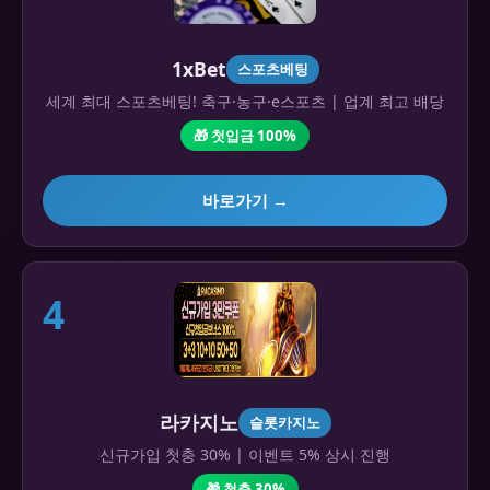
1xBet
스포츠베팅
세계 최대 스포츠베팅! 축구·농구·e스포츠 | 업계 최고 배당
🎁 첫입금 100%
바로가기 →
4
라카지노
슬롯카지노
신규가입 첫충 30% | 이벤트 5% 상시 진행
🎁 첫충 30%