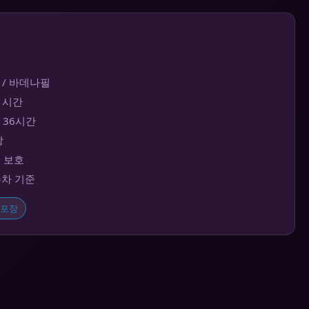
 / 바데나필
~1시간
대 36시간
장
보 보호
주차 기준
포장