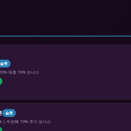
슬롯
20%·재충 10% 보너스
롯
슬롯
% | 두번째 10% 추가 보너스