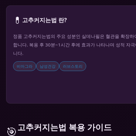
💊
고추커지는법 란?
정품 고추커지는법의 주요 성분인 실데나필은 혈관을 확장하
합니다. 복용 후 30분~1시간 후에 효과가 나타나며 성적 자
니다.
비아그라
남성건강
러브스토리
고추커지는법 복용 가이드
🎯