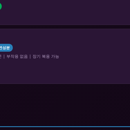
연성분
 | 부작용 없음 | 장기 복용 가능