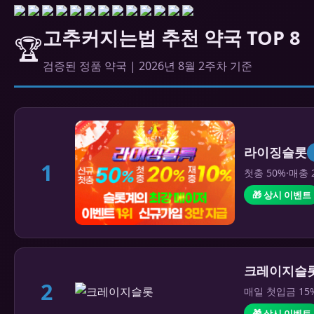
고추커지는법 추천 약국 TOP 8
🏆
검증된 정품 약국 | 2026년 8월 2주차 기준
라이징슬롯
1
첫충 50%·매충 
🎁 상시 이벤트
크레이지슬
2
매일 첫입금 15
🎁 상시 이벤트