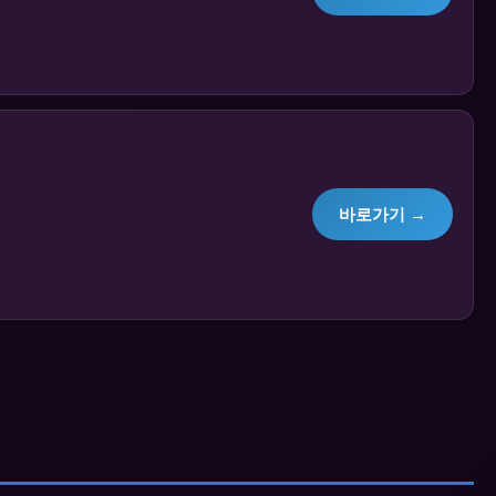
바로가기 →