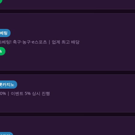
베팅
베팅! 축구·농구·e스포츠 | 업계 최고 배당
%
롯카지노
0% | 이벤트 5% 상시 진행