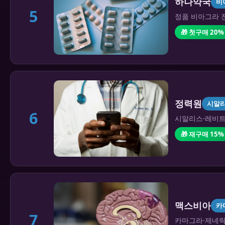
하나약국
비
5
정품 비아그라 전
🎁 첫구매 20%
정력원
시알
6
시알리스·레비트라
🎁 재구매 15%
맥스비아
카
7
카마그라·제네릭 