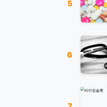
5
6
7