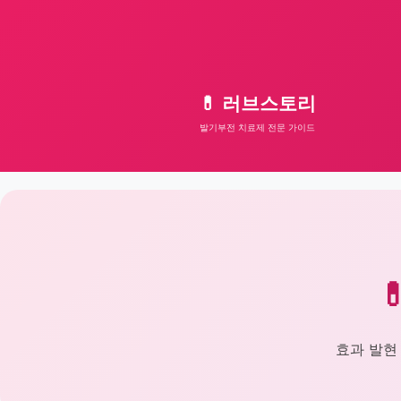
💊 러브스토리
발기부전 치료제 전문 가이드

효과 발현 