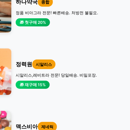
하나약국
종합
정품 비아그라 전문! 빠른배송. 처방전 불필요.
🎁 첫구매 20%
정력원
시알리스
시알리스,레비트라 전문! 당일배송. 비밀포장.
🎁 재구매 15%
맥스비아
제네릭