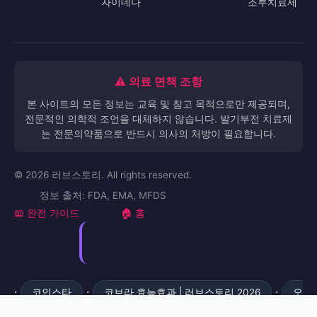
자이데나
조루치료제
⚠️ 의료 면책 조항
본 사이트의 모든 정보는 교육 및 참고 목적으로만 제공되며,
전문적인 의학적 조언을 대체하지 않습니다. 발기부전 치료제
는 전문의약품으로 반드시 의사의 처방이 필요합니다.
© 2026 러브스토리. All rights reserved.
정보 출처: FDA, EMA, MFDS
📖 완전 가이드
🏠 홈
·
·
·
코인스타
코브라 효능효과 | 러브스토리 2026
오
·
션파라다이스 vs 바다이야기 2026 | 릴게임난다
수원 삼성