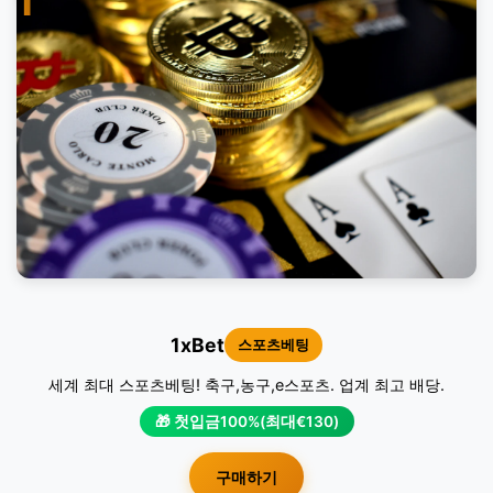
1
1xBet
스포츠베팅
세계 최대 스포츠베팅! 축구,농구,e스포츠. 업계 최고 배당.
🎁 첫입금100%(최대€130)
구매하기