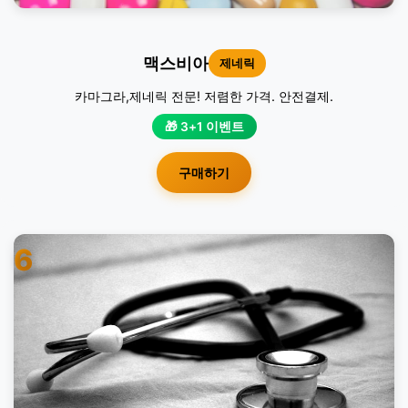
맥스비아
제네릭
카마그라,제네릭 전문! 저렴한 가격. 안전결제.
🎁 3+1 이벤트
구매하기
6