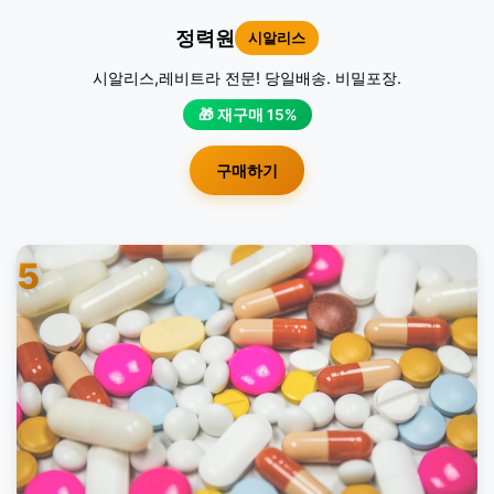
정력원
시알리스
시알리스,레비트라 전문! 당일배송. 비밀포장.
🎁 재구매 15%
구매하기
5