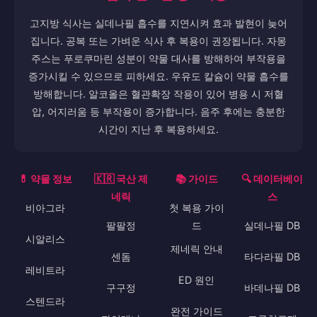
고지방 식사는 실데나필 흡수를 지연시켜 효과 발현이 늦어
집니다. 공복 또는 가벼운 식사 후 복용이 권장됩니다. 자몽
주스는 푸로쿠마린 성분이 약물 대사를 방해하여 부작용을
증가시킬 수 있으므로 피하세요. 우유도 칼슘이 약물 흡수를
방해합니다. 알코올은 혈관확장 작용이 있어 병용 시 저혈
압, 어지러움 등 부작용이 증가합니다. 음주 후에는 충분한
시간이 지난 후 복용하세요.
💊 약물 정보
🇰🇷 국산 제
📚 가이드
🔍 데이터베이
네릭
스
비아그라
첫 복용 가이
팔팔정
드
실데나필 DB
시알리스
제네릭 안내
센돔
타다라필 DB
레비트라
ED 원인
구구정
바데나필 DB
스텐드라
완전 가이드