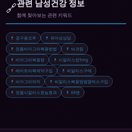
반드시 전문가와 상담하세요.
관련 남성건강 정보
🔗
함께 찾아보는 관련 키워드
💊 경구용조루
💊 유아성상담
💊 정품비아그라복용방법
💊 ss크림
💊 비아그라복용량
💊 시알리스정5mg
💊 레비트라복제약구입
💊 씨알리스구매
💊 비아그라여자
💊 씨알리스복용방법엠빅스구입
💊 정품시알리스효능효과
💊 69맨