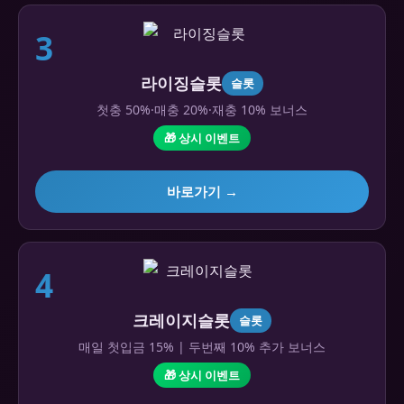
3
라이징슬롯
슬롯
첫충 50%·매충 20%·재충 10% 보너스
🎁 상시 이벤트
바로가기 →
4
크레이지슬롯
슬롯
매일 첫입금 15% | 두번째 10% 추가 보너스
🎁 상시 이벤트