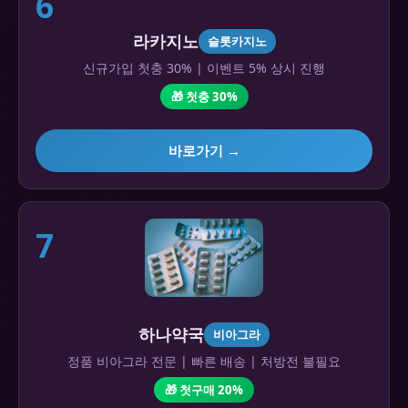
6
라카지노
슬롯카지노
신규가입 첫충 30% | 이벤트 5% 상시 진행
🎁 첫충 30%
바로가기 →
7
하나약국
비아그라
정품 비아그라 전문 | 빠른 배송 | 처방전 불필요
🎁 첫구매 20%