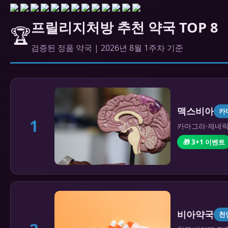
프릴리지처방 추천 약국 TOP 8
🏆
검증된 정품 약국 | 2026년 8월 1주차 기준
맥스비아
카
1
카마그라·제네릭 
🎁 3+1 이벤트
비아약국
천