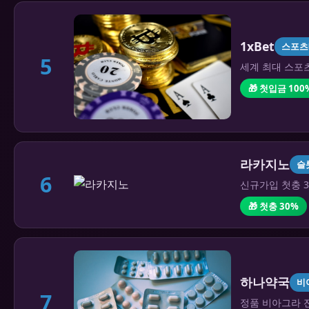
1xBet
스포츠
5
세계 최대 스포츠
🎁 첫입금 100
라카지노
슬
6
신규가입 첫충 3
🎁 첫충 30%
하나약국
비
7
정품 비아그라 전