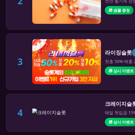
2
천연 발기제 전문
🎁 샘플 증정
라이징슬롯
3
첫충 50%·매충 
🎁 상시 이벤트
크레이지슬
4
매일 첫입금 15
🎁 상시 이벤트