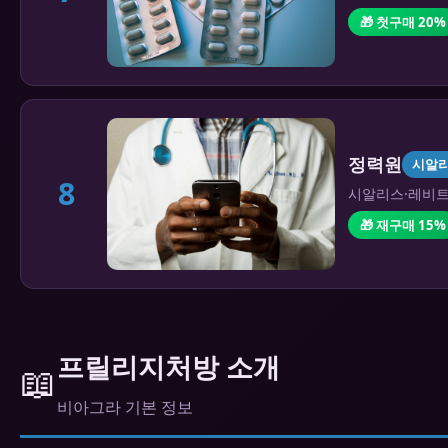
🎁 첫구매 20%
정력원
시알
8
시알리스·레비트라
🎁 재구매 15%
프릴리지처방 소개
📖
비아그라 기본 정보