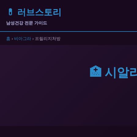
💊 러브스토리
남성건강 전문 가이드
홈
›
비아그라
› 프릴리지처방
🏥 시