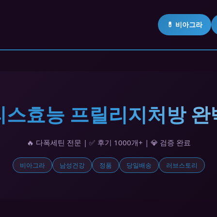
💊 비아그라
알리스효능 프릴리지처방 완
🔥 다폭세틴 전문 | ✅ 후기 1000개+ | 💎 검증 완료
비아그라
남성건강
정품
당일배송
러브스토리