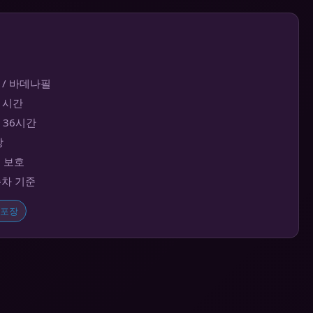
 / 바데나필
~1시간
대 36시간
장
보 보호
주차 기준
포장