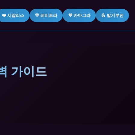
❤️ 시알리스
💛 레비트라
💜 카마그라
💪 발기부전
벽 가이드