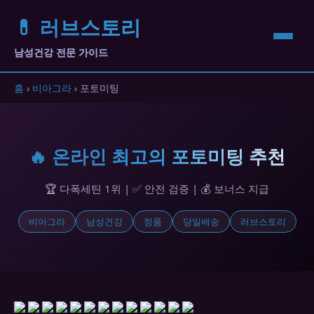
💊 러브스토리
남성건강 전문 가이드
홈
›
비아그라
› 포토미팅
🔥 온라인 최고의 포토미팅 추천
🏆 다폭세틴 1위 | ✅ 안전 검증 | 💰 보너스 지급
비아그라
남성건강
정품
당일배송
러브스토리