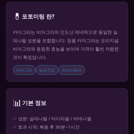
💊
포토미팅 란?
카마그라는 비아그라의 인도산 제네릭으로 동일한 실
데나필 성분을 포함합니다. 정품 카마그라는 오리지널
비아그라와 동등한 효능을 보이며 가격이 훨씬 저렴한
것이 특징입니다.
비아그라
남성건강
러브스토리
📊
기본 정보
✅ 성분: 실데나필 / 타다라필 / 바데나필
✅ 효과 시작: 복용 후 30분~1시간