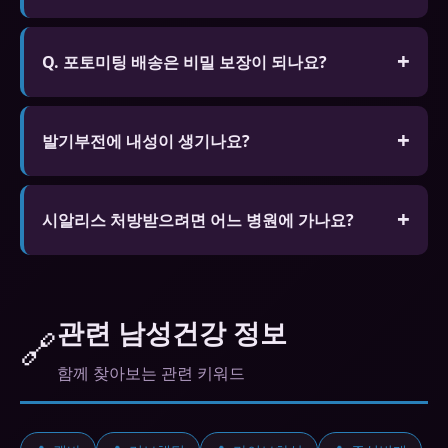
하는 것을 권장합니다.
A. 비아그라(실데나필)는 4~6시간, 시알리스(타다라
필)는 최대 36시간, 레비트라(바데나필)는 4~6시간
Q. 포토미팅 배송은 비밀 보장이 되나요?
효과가 지속됩니다.
A. 신뢰할 수 있는 온라인 약국은 완전 밀봉된 비밀
포장으로 배송하여 외부에서 내용물을 알 수 없습니
발기부전에 내성이 생기나요?
다. 배송지도 개인 정보가 보호됩니다.
신체적 의존성은 없습니다. 생활습관 개선을 병행하
세요.
시알리스 처방받으려면 어느 병원에 가나요?
비뇨기과 전문입니다. 비대면 진료 앱(닥터나우 등)
으로도 처방받을 수 있습니다.
관련 남성건강 정보
🔗
함께 찾아보는 관련 키워드