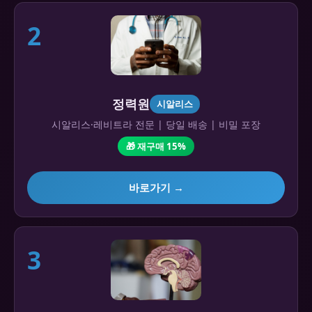
2
정력원
시알리스
시알리스·레비트라 전문 | 당일 배송 | 비밀 포장
🎁 재구매 15%
바로가기 →
3