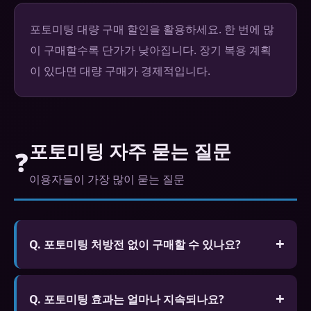
포토미팅 대량 구매 할인을 활용하세요. 한 번에 많
이 구매할수록 단가가 낮아집니다. 장기 복용 계획
이 있다면 대량 구매가 경제적입니다.
포토미팅 자주 묻는 질문
❓
이용자들이 가장 많이 묻는 질문
Q. 포토미팅 처방전 없이 구매할 수 있나요?
A. 온라인 전문 약국에서 처방전 없이 구매 가능한 제
품도 있습니다. 단 안전한 복용을 위해 전문가와 상담
Q. 포토미팅 효과는 얼마나 지속되나요?