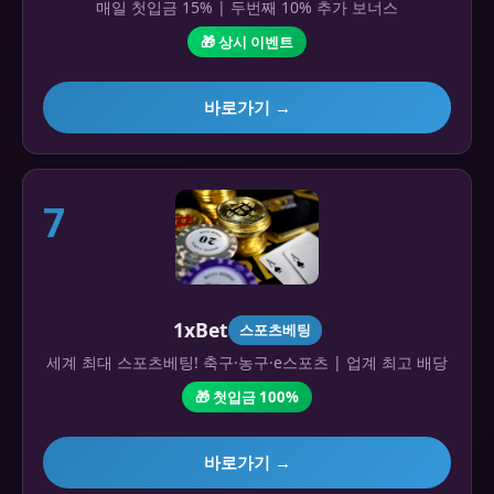
매일 첫입금 15% | 두번째 10% 추가 보너스
🎁 상시 이벤트
바로가기 →
7
1xBet
스포츠베팅
세계 최대 스포츠베팅! 축구·농구·e스포츠 | 업계 최고 배당
🎁 첫입금 100%
바로가기 →