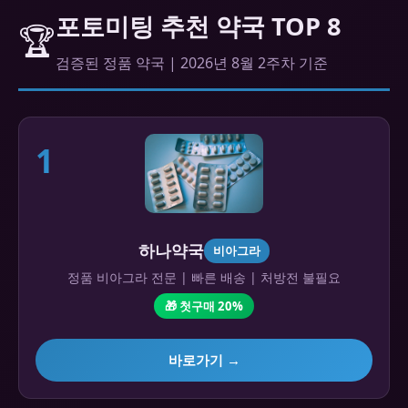
포토미팅 추천 약국 TOP 8
🏆
검증된 정품 약국 | 2026년 8월 2주차 기준
1
하나약국
비아그라
정품 비아그라 전문 | 빠른 배송 | 처방전 불필요
🎁 첫구매 20%
바로가기 →