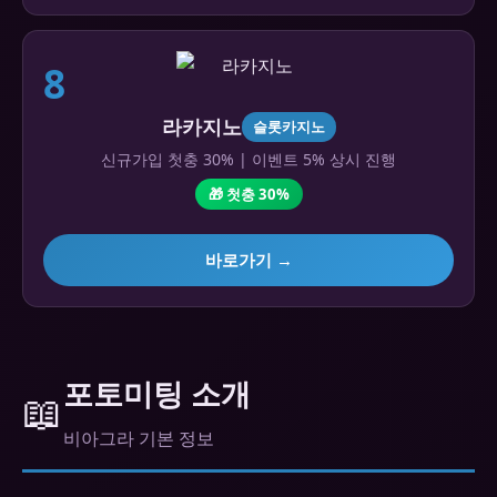
8
라카지노
슬롯카지노
신규가입 첫충 30% | 이벤트 5% 상시 진행
🎁 첫충 30%
바로가기 →
포토미팅 소개
📖
비아그라 기본 정보