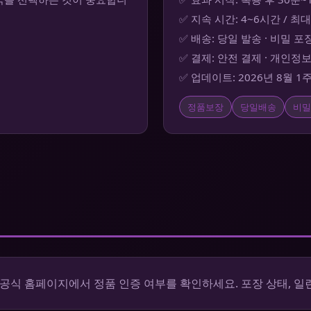
✅ 지속 시간: 4~6시간 / 최
✅ 배송: 당일 발송 · 비밀 포
✅ 결제: 안전 결제 · 개인정
✅ 업데이트: 2026년 8월 1
정품보장
당일배송
비밀
 공식 홈페이지에서 정품 인증 여부를 확인하세요. 포장 상태, 