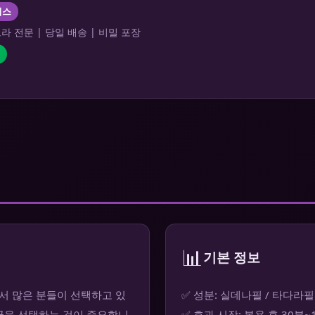
리스
 전문 | 당일 배송 | 비밀 포장
📊
기본 정보
서 많은 분들이 선택하고 있
✅ 성분: 실데나필 / 타다라필
국을 선택하는 것이 중요합니
✅ 효과 시작: 복용 후 30분