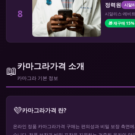
정력원
시알
8
시알리스·레비트라
🎁 재구매 15%
카마그라가격 소개
📖
카마그라 기본 정보
💜
카마그라가격 란?
온라인 정품 카마그라가격 구매는 편의성과 비밀 보장 측면에
습니다. 정품 보장과 비밀 포장을 지원하는 검증된 온라인 약