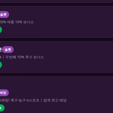
슬롯
20%·재충 10% 보너스
롯
슬롯
% | 두번째 10% 추가 보너스
베팅
베팅! 축구·농구·e스포츠 | 업계 최고 배당
%