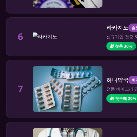
라카지노
슬
6
신규가입 첫충 3
🎁 첫충 30%
하나약국
비
7
정품 비아그라 전
🎁 첫구매 20%