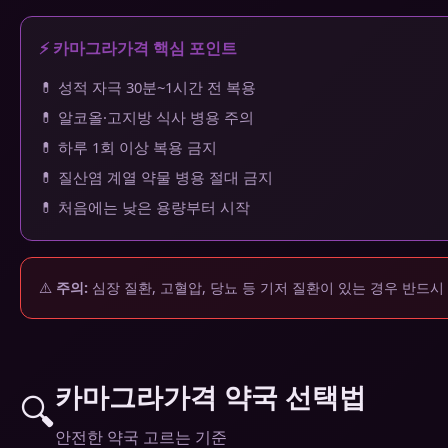
⚡ 카마그라가격 핵심 포인트
💊 성적 자극 30분~1시간 전 복용
💊 알코올·고지방 식사 병용 주의
💊 하루 1회 이상 복용 금지
💊 질산염 계열 약물 병용 절대 금지
💊 처음에는 낮은 용량부터 시작
⚠️
주의:
심장 질환, 고혈압, 당뇨 등 기저 질환이 있는 경우 반드시
카마그라가격 약국 선택법
🔍
안전한 약국 고르는 기준