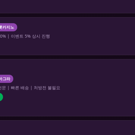
롯카지노
0% | 이벤트 5% 상시 진행
아그라
문 | 빠른 배송 | 처방전 불필요