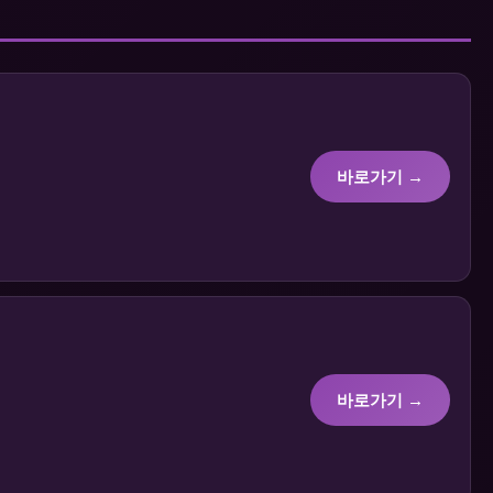
바로가기 →
바로가기 →