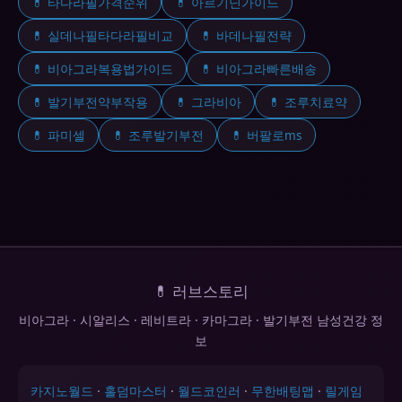
💊 타다라필가격순위
💊 아르기닌가이드
💊 실데나필타다라필비교
💊 바데나필전략
💊 비아그라복용법가이드
💊 비아그라빠른배송
💊 발기부전약부작용
💊 그라비아
💊 조루치료약
💊 파미셀
💊 조루발기부전
💊 버팔로ms
💊 러브스토리
비아그라 · 시알리스 · 레비트라 · 카마그라 · 발기부전 남성건강 정
보
카지노월드
·
홀덤마스터
·
월드코인러
·
무한배팅맵
·
릴게임