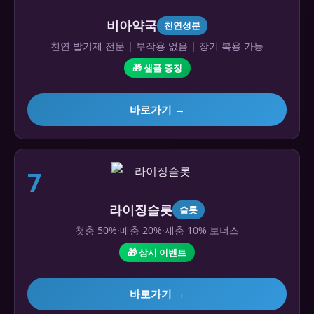
비아약국
천연성분
천연 발기제 전문 | 부작용 없음 | 장기 복용 가능
🎁 샘플 증정
바로가기 →
7
라이징슬롯
슬롯
첫충 50%·매충 20%·재충 10% 보너스
🎁 상시 이벤트
바로가기 →