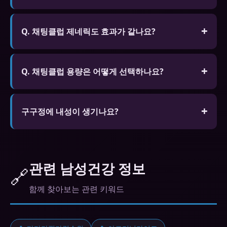
효과가 지속됩니다.
A. 일반적으로 복용 후 30분~1시간 후에 효과가 나타
납니다. 고지방 식사 후 복용하면 흡수가 지연될 수
Q. 채팅클럽 제네릭도 효과가 같나요?
있습니다. 성적 자극이 있을 때만 효과가 발현됩니다.
A. FDA나 식약처 승인을 받은 제네릭은 오리지널과
동일한 활성 성분을 포함하며 동등한 효능과 안전성
Q. 채팅클럽 용량은 어떻게 선택하나요?
을 보장합니다. 가격이 훨씬 저렴합니다.
A. 처음에는 낮은 용량(25mg)부터 시작하여 효과와
부작용을 확인한 후 적절한 용량을 찾아가는 것이 안
구구정에 내성이 생기나요?
전합니다. 전문가 상담을 통해 개인에게 맞는 용량을
신체적 의존성은 없습니다. 생활습관 개선을 병행하
처방받는 것이 가장 좋습니다.
세요.
관련 남성건강 정보
🔗
함께 찾아보는 관련 키워드