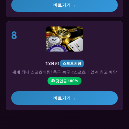
바로가기 →
8
1xBet
스포츠베팅
세계 최대 스포츠베팅! 축구·농구·e스포츠 | 업계 최고 배당
🎁 첫입금 100%
바로가기 →