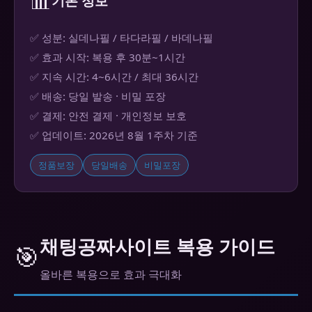
📊
기본 정보
✅ 성분: 실데나필 / 타다라필 / 바데나필
✅ 효과 시작: 복용 후 30분~1시간
✅ 지속 시간: 4~6시간 / 최대 36시간
✅ 배송: 당일 발송 · 비밀 포장
✅ 결제: 안전 결제 · 개인정보 보호
✅ 업데이트: 2026년 8월 1주차 기준
정품보장
당일배송
비밀포장
채팅공짜사이트 복용 가이드
🎯
올바른 복용으로 효과 극대화