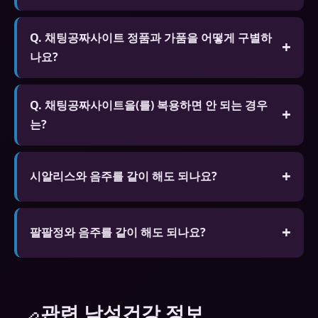
A. 일반적인 부작용으로 두통, 안면홍조, 소화불량,
Q. 채팅공짜사이트 정품과 가품을 어떻게 구별하
시야 변화가 있습니다. 대부분 일시적이나 지속되거
나요?
나 심각한 경우 복용을 중단하고 전문가와 상담하세
요.
A. 정품은 공식 인증 마크, 홀로그램 스티커, 제조사
Q. 채팅공짜사이트을(를) 복용하면 안 되는 경우
일련번호가 있습니다. 가격이 지나치게 저렴하거나
는?
포장 상태가 불량하면 가품일 수 있습니다.
A. 질산염 계열 약물을 복용 중인 분, 심각한 심장 질
환, 저혈압, 심각한 간/신장 질환이 있는 분은 복용 전
시알리스와 음주를 같이 해도 되나요?
반드시 전문가와 상담하세요.
소량은 괜찮지만 과음은 효과 저하와 저혈압 위험이
있습니다.
팔팔정와 음주를 같이 해도 되나요?
소량은 괜찮지만 과음은 효과 저하와 저혈압 위험이
있습니다.
관련 남성건강 정보