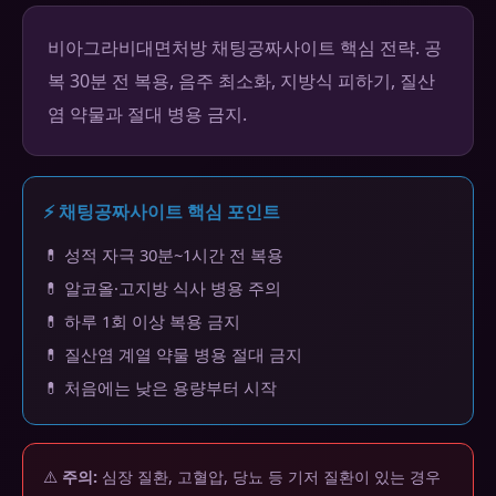
비아그라비대면처방 채팅공짜사이트 핵심 전략. 공
복 30분 전 복용, 음주 최소화, 지방식 피하기, 질산
염 약물과 절대 병용 금지.
⚡ 채팅공짜사이트 핵심 포인트
💊 성적 자극 30분~1시간 전 복용
💊 알코올·고지방 식사 병용 주의
💊 하루 1회 이상 복용 금지
💊 질산염 계열 약물 병용 절대 금지
💊 처음에는 낮은 용량부터 시작
⚠️
주의:
심장 질환, 고혈압, 당뇨 등 기저 질환이 있는 경우