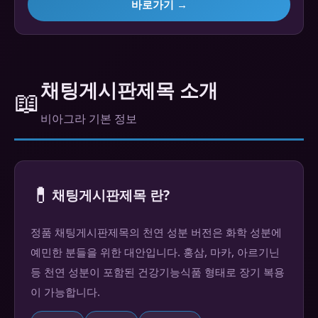
바로가기 →
채팅게시판제목 소개
📖
비아그라 기본 정보
💊
채팅게시판제목 란?
정품 채팅게시판제목의 천연 성분 버전은 화학 성분에
예민한 분들을 위한 대안입니다. 홍삼, 마카, 아르기닌
등 천연 성분이 포함된 건강기능식품 형태로 장기 복용
이 가능합니다.