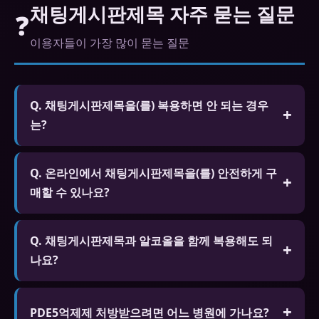
채팅게시판제목 자주 묻는 질문
❓
이용자들이 가장 많이 묻는 질문
Q. 채팅게시판제목을(를) 복용하면 안 되는 경우
는?
A. 질산염 계열 약물을 복용 중인 분, 심각한 심장 질
Q. 온라인에서 채팅게시판제목을(를) 안전하게 구
환, 저혈압, 심각한 간/신장 질환이 있는 분은 복용 전
매할 수 있나요?
반드시 전문가와 상담하세요.
A. 정품 인증 마크가 있는 신뢰할 수 있는 온라인 약
Q. 채팅게시판제목과 알코올을 함께 복용해도 되
국에서 구매하면 안전합니다. SSL 보안 결제, 비밀 포
나요?
장 배송, 환불 정책을 확인하세요.
A. 알코올은 채팅게시판제목의 효과를 감소시키고
부작용 위험을 높일 수 있습니다. 특히 혈압 저하와
PDE5억제제 처방받으려면 어느 병원에 가나요?