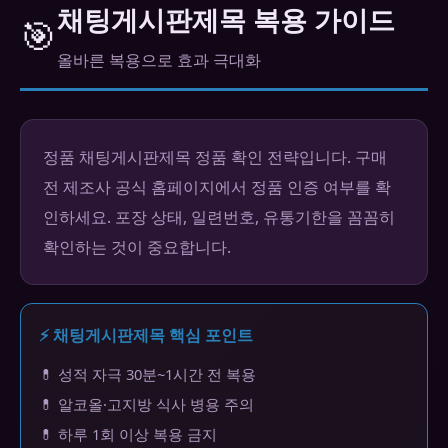
채팅게시판제목 복용 가이드
🎯
올바른 복용으로 효과 극대화
정품 채팅게시판제목 정품 확인 전략입니다. 구매
전 제조사 공식 홈페이지에서 정품 인증 여부를 확
인하세요. 포장 상태, 일련번호, 유통기한을 꼼꼼히
확인하는 것이 중요합니다.
⚡ 채팅게시판제목 핵심 포인트
💊 성적 자극 30분~1시간 전 복용
💊 알코올·고지방 식사 병용 주의
💊 하루 1회 이상 복용 금지