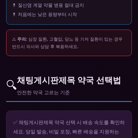
💊 질산염 계열 약물 병용 절대 금지
💊 처음에는 낮은 용량부터 시작
⚠️
주의:
심장 질환, 고혈압, 당뇨 등 기저 질환이 있는 경우
반드시 의사와 상담 후 복용하세요.
채팅게시판제목 약국 선택법
🔍
안전한 약국 고르는 기준
✅ 채팅게시판제목 약국 선택 시 배송 속도를 확인하
세요. 당일 발송, 비밀 포장, 빠른 배송을 지원하는