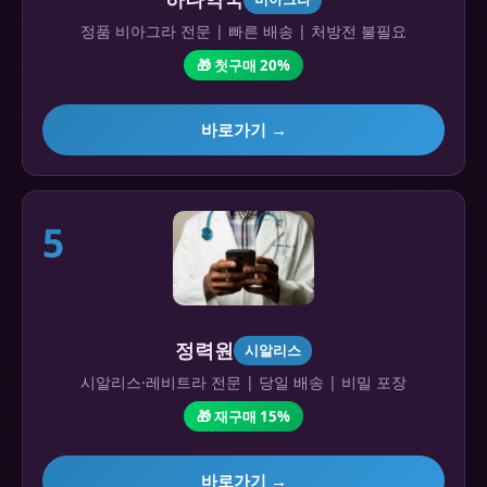
정품 비아그라 전문 | 빠른 배송 | 처방전 불필요
🎁 첫구매 20%
바로가기 →
5
정력원
시알리스
시알리스·레비트라 전문 | 당일 배송 | 비밀 포장
🎁 재구매 15%
바로가기 →