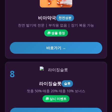
비아약국
천연성분
천연 발기제 전문 | 부작용 없음 | 장기 복용 가능
🎁 샘플 증정
바로가기 →
8
라이징슬롯
슬롯
첫충 50%·매충 20%·재충 10% 보너스
🎁 상시 이벤트