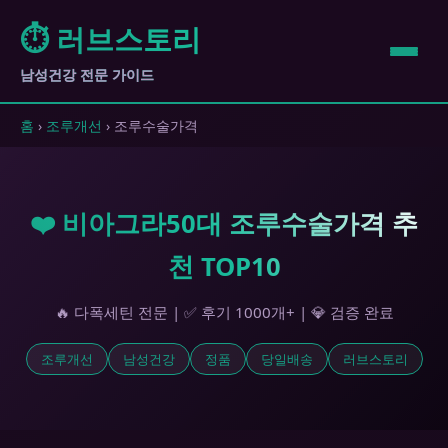
⏱️ 러브스토리
남성건강 전문 가이드
홈
›
조루개선
› 조루수술가격
❤️ 비아그라50대 조루수술가격 추
천 TOP10
🔥 다폭세틴 전문 | ✅ 후기 1000개+ | 💎 검증 완료
조루개선
남성건강
정품
당일배송
러브스토리