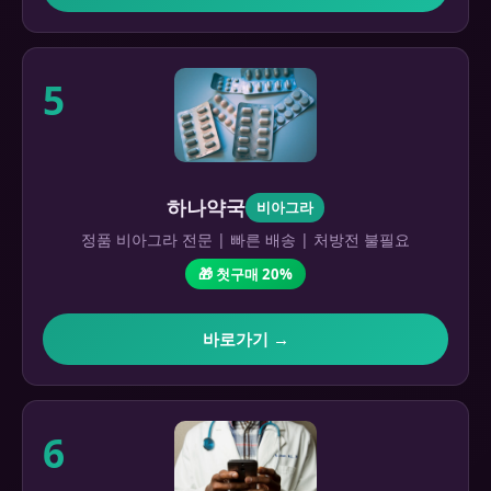
5
하나약국
비아그라
정품 비아그라 전문 | 빠른 배송 | 처방전 불필요
🎁 첫구매 20%
바로가기 →
6