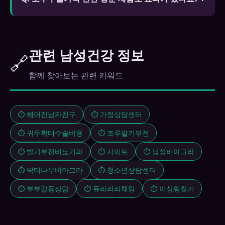
A. 홍삼, 마카, 아르기닌 등 천연 성분이 포함된 제품
은 화학 성분보다 효과는 약하지만 장기 복용이 가능
하고 부작용이 적습니다.
관련 남성건강 정보
🔗
함께 찾아보는 관련 키워드
⏱️ 헤어진남자친구
⏱️ 가정상담센터
⏱️ 귀두확대수술비용
⏱️ 조루발기부전
⏱️ 발기부전비뇨기과
⏱️ 사이트
⏱️ 남성비아그라
⏱️ 닥터나우비아그라
⏱️ 청소년상담센터
⏱️ 부부갈등상담
⏱️ 듀라라라채팅
⏱️ 이상형찾기