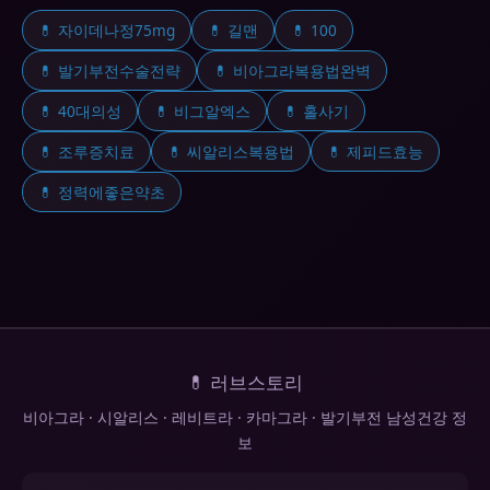
💊 자이데나정75mg
💊 길맨
💊 100
💊 발기부전수술전략
💊 비아그라복용법완벽
💊 40대의성
💊 비그알엑스
💊 홀사기
💊 조루증치료
💊 씨알리스복용법
💊 제피드효능
💊 정력에좋은약초
💊 러브스토리
비아그라 · 시알리스 · 레비트라 · 카마그라 · 발기부전 남성건강 정
보