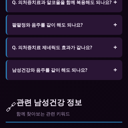
은 화학 성분보다 효과는 약하지만 장기 복용이 가능
Q. 의처증치료과 알코올을 함께 복용해도 되나요?
하고 부작용이 적습니다.
A. 알코올은 의처증치료의 효과를 감소시키고 부작
용 위험을 높일 수 있습니다. 특히 혈압 저하와 어지
팔팔정와 음주를 같이 해도 되나요?
러움이 심해질 수 있으므로 음주 시 복용을 자제하세
소량은 괜찮지만 과음은 효과 저하와 저혈압 위험이
요.
있습니다.
Q. 의처증치료 제네릭도 효과가 같나요?
A. FDA나 식약처 승인을 받은 제네릭은 오리지널과
동일한 활성 성분을 포함하며 동등한 효능과 안전성
남성건강와 음주를 같이 해도 되나요?
을 보장합니다. 가격이 훨씬 저렴합니다.
소량은 괜찮지만 과음은 효과 저하와 저혈압 위험이
있습니다.
관련 남성건강 정보
🔗
함께 찾아보는 관련 키워드