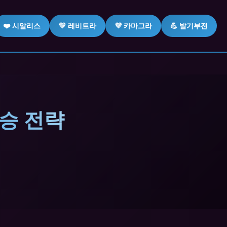
❤️ 시알리스
💛 레비트라
💜 카마그라
💪 발기부전
승 전략