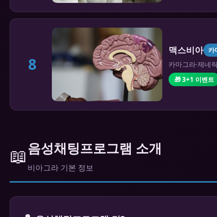
맥스비아
카
8
카마그라·제네릭 
🎁 3+1 이벤트
음성채팅프로그램 소개
📖
비아그라 기본 정보