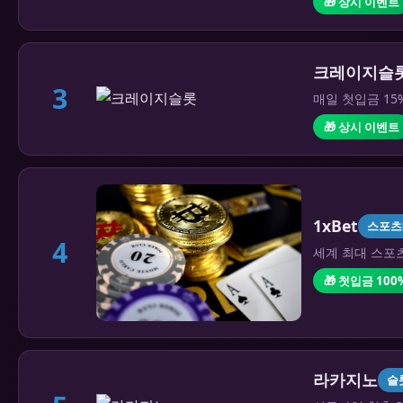
🎁 상시 이벤트
크레이지슬
3
매일 첫입금 15
🎁 상시 이벤트
1xBet
스포츠
4
세계 최대 스포츠
🎁 첫입금 100
라카지노
슬