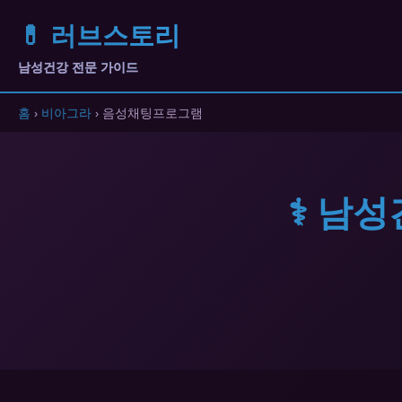
💊 러브스토리
남성건강 전문 가이드
홈
›
비아그라
› 음성채팅프로그램
⚕️ 