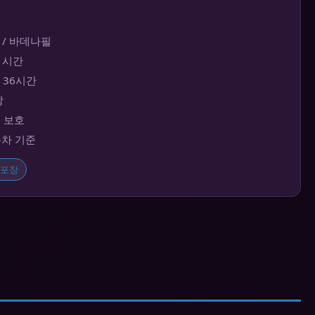
 / 바데나필
~1시간
대 36시간
장
보 보호
주차 기준
포장