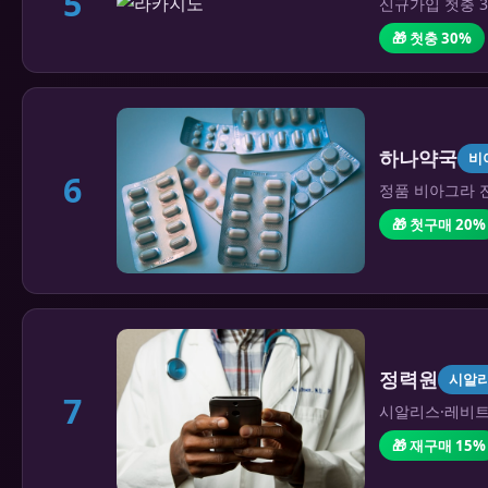
5
신규가입 첫충 3
🎁 첫충 30%
하나약국
비
6
정품 비아그라 전
🎁 첫구매 20%
정력원
시알
7
시알리스·레비트라
🎁 재구매 15%