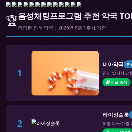
음성채팅프로그램 추천 약국 TOP
🏆
검증된 정품 약국 | 2026년 8월 1주차 기준
비아약국
천
1
천연 발기제 전문
🎁 샘플 증정
라이징슬롯
2
첫충 50%·매충 