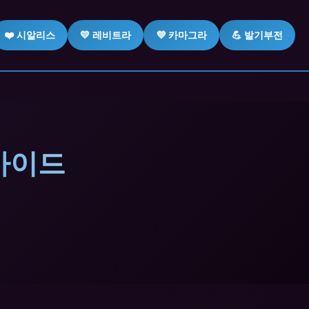
❤️ 시알리스
💛 레비트라
💜 카마그라
💪 발기부전
가이드