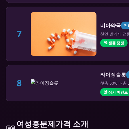
비아약국
천
7
천연 발기제 전문
🎁 샘플 증정
라이징슬롯
8
첫충 50%·매충 
🎁 상시 이벤트
여성흥분제가격 소개
📖