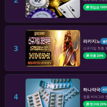
🎁 첫입금 100
라카지노
슬
3
신규가입 첫충 3
🎁 첫충 30%
하나약국
비
4
정품 비아그라 전
🎁 첫구매 20%