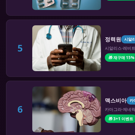
정력원
시알
5
시알리스·레비트라
🎁 재구매 15%
맥스비아
카
6
카마그라·제네릭 
🎁 3+1 이벤트