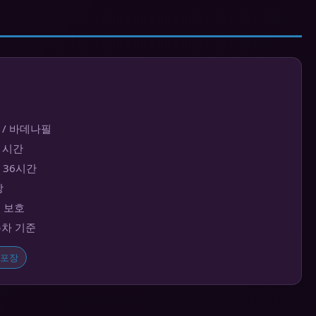
 / 바데나필
~1시간
대 36시간
장
보 보호
주차 기준
포장