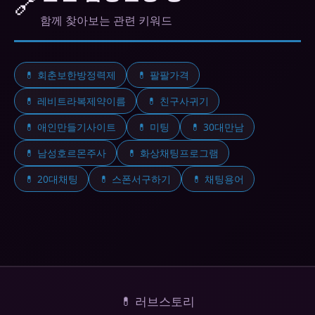
🔗
함께 찾아보는 관련 키워드
💊 회춘보한방정력제
💊 팔팔가격
💊 레비트라복제약이름
💊 친구사귀기
💊 애인만들기사이트
💊 미팅
💊 30대만남
💊 남성호르몬주사
💊 화상채팅프로그램
💊 20대채팅
💊 스폰서구하기
💊 채팅용어
💊 러브스토리