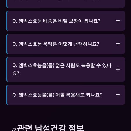
A. 질산염 계열 약물을 복용 중인 분, 심각한 심장 질
환, 저혈압, 심각한 간/신장 질환이 있는 분은 복용 전
Q. 엠빅스효능 배송은 비밀 보장이 되나요?
반드시 전문가와 상담하세요.
A. 신뢰할 수 있는 온라인 약국은 완전 밀봉된 비밀
포장으로 배송하여 외부에서 내용물을 알 수 없습니
Q. 엠빅스효능 용량은 어떻게 선택하나요?
다. 배송지도 개인 정보가 보호됩니다.
A. 처음에는 낮은 용량(25mg)부터 시작하여 효과와
Q. 엠빅스효능을(를) 젊은 사람도 복용할 수 있나
부작용을 확인한 후 적절한 용량을 찾아가는 것이 안
요?
전합니다. 전문가 상담을 통해 개인에게 맞는 용량을
처방받는 것이 가장 좋습니다.
A. 심리적 요인이나 스트레스로 인한 발기 문제가 있
는 젊은 층도 복용할 수 있습니다. 단 18세 미만은 복
Q. 엠빅스효능을(를) 매일 복용해도 되나요?
용이 금지되며 근본 원인 해결을 위한 전문가 상담을
A. 시알리스 5mg는 매일 복용하도록 승인된 제품이
권장합니다.
있습니다. 다른 제품은 필요할 때만 복용하는 것을 권
장합니다. 하루 1회 이상 복용은 금물입니다.
관련 남성건강 정보