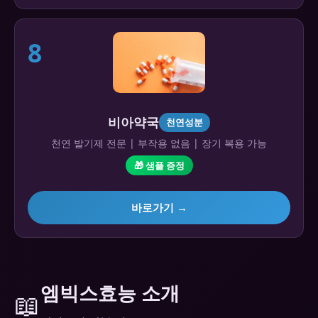
8
비아약국
천연성분
천연 발기제 전문 | 부작용 없음 | 장기 복용 가능
🎁 샘플 증정
바로가기 →
엠빅스효능 소개
📖