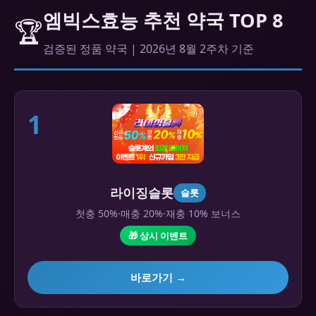
엠빅스효능 추천 약국 TOP 8
🏆
검증된 정품 약국 | 2026년 8월 2주차 기준
1
라이징슬롯
슬롯
첫충 50%·매충 20%·재충 10% 보너스
🎁 상시 이벤트
바로가기 →