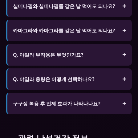
실데나필와 실데나필를 같은 날 먹어도 되나요?
절대 안 됩니다. 같은 계열 약물 중복 복용은 심각한
부작용 위험이 있습니다.
카마그라와 카마그라를 같은 날 먹어도 되나요?
절대 안 됩니다. 같은 계열 약물 중복 복용은 심각한
부작용 위험이 있습니다.
Q. 야일라 부작용은 무엇인가요?
A. 일반적인 부작용으로 두통, 안면홍조, 소화불량,
시야 변화가 있습니다. 대부분 일시적이나 지속되거
Q. 야일라 용량은 어떻게 선택하나요?
나 심각한 경우 복용을 중단하고 전문가와 상담하세
A. 처음에는 낮은 용량(25mg)부터 시작하여 효과와
요.
부작용을 확인한 후 적절한 용량을 찾아가는 것이 안
구구정 복용 후 언제 효과가 나타나나요?
전합니다. 전문가 상담을 통해 개인에게 맞는 용량을
공복 30~60분, 지방식 후 60~120분, 성적 자극이 있
처방받는 것이 가장 좋습니다.
을 때만 작용합니다.