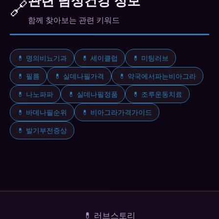
관련 남성건강 정보
🔗
함께 찾아보는 관련 키워드
💊 명의비뇨기과
💊 세이클럽
💊 미팅러브
💊 필름
💊 실데나필가격
💊 약국에서파는비아그라
💊 나노파파
💊 실데나필정품
💊 조루운동치료
💊 바데나필순위
💊 비아그라가격가이드
💊 발기부전증상
💊 러브스토리