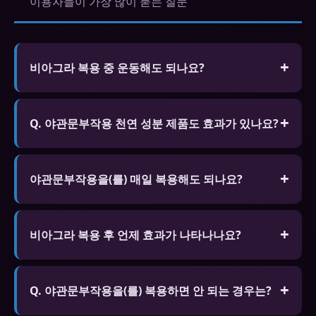
이용자들이 가장 많이 묻는 질문
비아그라 복용 중 운동해도 되나요?
격렬한 운동은 피하는 것이 좋습니다. 심장에 부담을
줄 수 있으며, 특히 심혈관 질환이 있는 분은 복용 전
Q. 야관문부작용 천연 성분 제품도 효과가 있나요?
반드시 의사와 상담하세요. 가벼운 산책 정도는 무방
A. 홍삼, 마카, 아르기닌 등 천연 성분이 포함된 제품
합니다.
은 화학 성분보다 효과는 약하지만 장기 복용이 가능
야관문부작용을(를) 매일 복용해도 되나요?
하고 부작용이 적습니다.
시알리스 5mg는 매일 복용하도록 승인된 제품이 있
습니다. 다른 제품은 필요할 때만 복용하는 것을 권장
비아그라 복용 후 언제 효과가 나타나나요?
합니다. 하루 1회 이상 복용은 금물입니다.
공복 시 30~60분, 지방식 후 60~120분입니다. 성적
자극이 있을 때만 효과가 나타납니다. 음주는 효과를
Q. 야관문부작용을(를) 복용하면 안 되는 경우는?
약화시킵니다. 시알리스는 30분~2시간 후 효과 발현