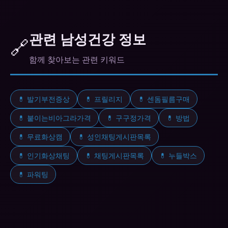
A. 질산염 계열 약물을 복용 중인 분, 심각한 심장 질
입니다.
환, 저혈압, 심각한 간/신장 질환이 있는 분은 복용 전
반드시 전문가와 상담하세요.
관련 남성건강 정보
🔗
함께 찾아보는 관련 키워드
💊 발기부전증상
💊 프릴리지
💊 센돔필름구매
💊 붙이는비아그라가격
💊 구구정가격
💊 방법
💊 무료화상캠
💊 성인채팅게시판목록
💊 인기화상채팅
💊 채팅게시판목록
💊 누들박스
💊 파워팅