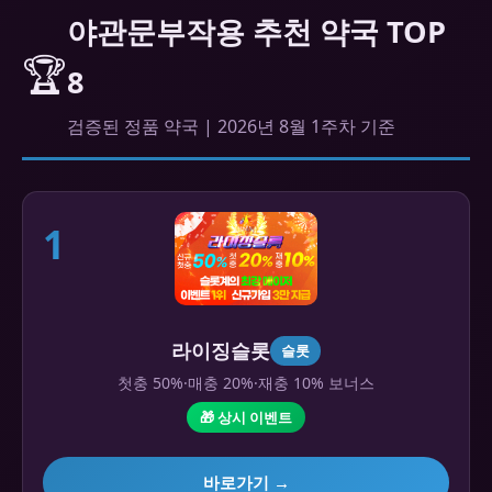
야관문부작용 추천 약국 TOP
🏆
8
검증된 정품 약국 | 2026년 8월 1주차 기준
1
라이징슬롯
슬롯
첫충 50%·매충 20%·재충 10% 보너스
🎁 상시 이벤트
바로가기 →