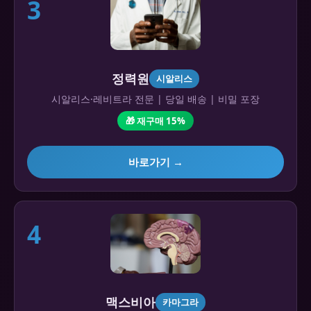
3
정력원
시알리스
시알리스·레비트라 전문 | 당일 배송 | 비밀 포장
🎁 재구매 15%
바로가기 →
4
맥스비아
카마그라