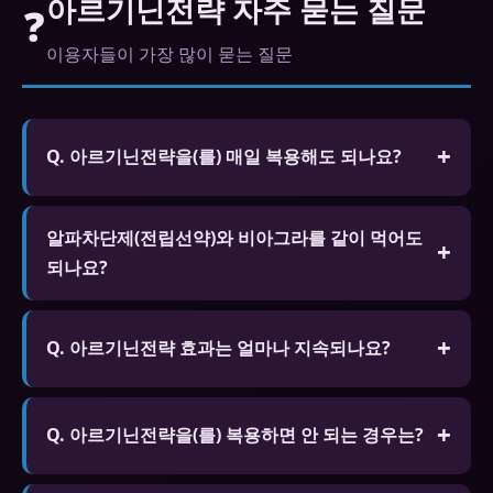
아르기닌전략 자주 묻는 질문
❓
이용자들이 가장 많이 묻는 질문
Q. 아르기닌전략을(를) 매일 복용해도 되나요?
A. 시알리스 5mg는 매일 복용하도록 승인된 제품이
알파차단제(전립선약)와 비아그라를 같이 먹어도
있습니다. 다른 제품은 필요할 때만 복용하는 것을 권
되나요?
장합니다. 하루 1회 이상 복용은 금물입니다.
주의가 필요합니다. 둘 다 혈압을 낮추는 효과가 있어
기립성 저혈압이 발생할 수 있습니다. 알파차단제 복
Q. 아르기닌전략 효과는 얼마나 지속되나요?
용 중이라면 비아그라 25mg부터 시작하고 반드시
A. 비아그라(실데나필)는 4~6시간, 시알리스(타다라
의사와 상담하세요.
필)는 최대 36시간, 레비트라(바데나필)는 4~6시간
Q. 아르기닌전략을(를) 복용하면 안 되는 경우는?
효과가 지속됩니다.
A. 질산염 계열 약물을 복용 중인 분, 심각한 심장 질