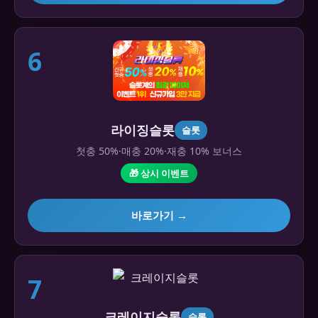
6
라이징슬롯
슬롯
첫충 50%·매충 20%·재충 10% 보너스
🎁 상시 이벤트
바로가기 →
7
크레이지슬롯
슬롯