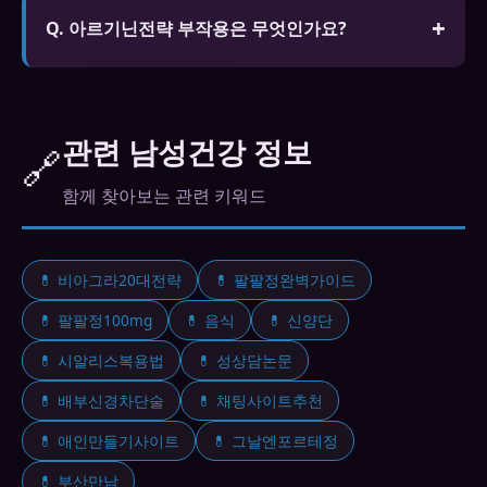
환, 저혈압, 심각한 간/신장 질환이 있는 분은 복용 전
Q. 아르기닌전략 부작용은 무엇인가요?
반드시 전문가와 상담하세요.
A. 일반적인 부작용으로 두통, 안면홍조, 소화불량,
시야 변화가 있습니다. 대부분 일시적이나 지속되거
나 심각한 경우 복용을 중단하고 전문가와 상담하세
관련 남성건강 정보
🔗
요.
함께 찾아보는 관련 키워드
💊 비아그라20대전략
💊 팔팔정완벽가이드
💊 팔팔정100mg
💊 음식
💊 신양단
💊 시알리스복용법
💊 성상담논문
💊 배부신경차단술
💊 채팅사이트추천
💊 애인만들기사이트
💊 그날엔포르테정
💊 부산만남