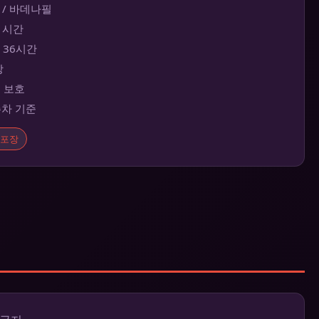
 / 바데나필
~1시간
대 36시간
장
보 보호
주차 기준
포장