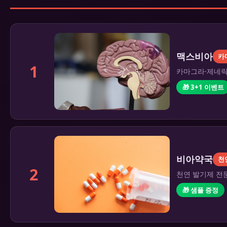
맥스비아
카
1
카마그라·제네릭 
🎁 3+1 이벤트
비아약국
천
2
천연 발기제 전문
🎁 샘플 증정