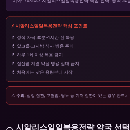
비아그라50대 시알리스일일복용전략 핵심 전략. 공복 30분 
⚡ 시알리스일일복용전략 핵심 포인트
💊 성적 자극 30분~1시간 전 복용
💊 알코올·고지방 식사 병용 주의
💊 하루 1회 이상 복용 금지
💊 질산염 계열 약물 병용 절대 금지
💊 처음에는 낮은 용량부터 시작
⚠️
주의:
심장 질환, 고혈압, 당뇨 등 기저 질환이 있는 경우 반드시
시알리스일일복용전략 약국 선