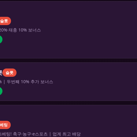
슬롯
20%·재충 10% 보너스
롯
슬롯
% | 두번째 10% 추가 보너스
베팅
베팅! 축구·농구·e스포츠 | 업계 최고 배당