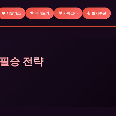
❤️ 시알리스
💛 레비트라
💜 카마그라
💪 발기부전
 필승 전략