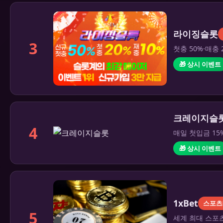
라이징슬롯
3
첫충 50%·매충 
🎁 상시 이벤트
크레이지슬
4
매일 첫입금 15
🎁 상시 이벤트
1xBet
스포츠
5
세계 최대 스포츠