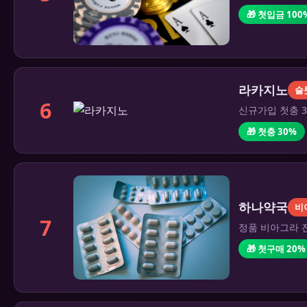
🎁 첫입금 100
라카지노
슬
6
신규가입 첫충 3
🎁 첫충 30%
하나약국
비
7
정품 비아그라 전
🎁 첫구매 20%