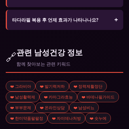
효과가 지속됩니다.
A. 비아그라(실데나필)는 4~6시간, 시알리스(타다라
필)는 최대 36시간, 레비트라(바데나필)는 4~6시간
타다라필 복용 후 언제 효과가 나타나나요?
효과가 지속됩니다.
공복 30~60분, 지방식 후 60~120분, 성적 자극이 있
을 때만 작용합니다.
관련 남성건강 정보
🔗
함께 찾아보는 관련 키워드
❤️ 그라비아
❤️ 발기력저하
❤️ 정력제활정단
❤️ 남성활력제
❤️ 카마그라효능
❤️ 바데나필가이드
❤️ 부부문제
❤️ 온라인상담
❤️ 남성비뇨
❤️ 한미약품팔팔정
❤️ 자이데나처방
❤️ 숫누에