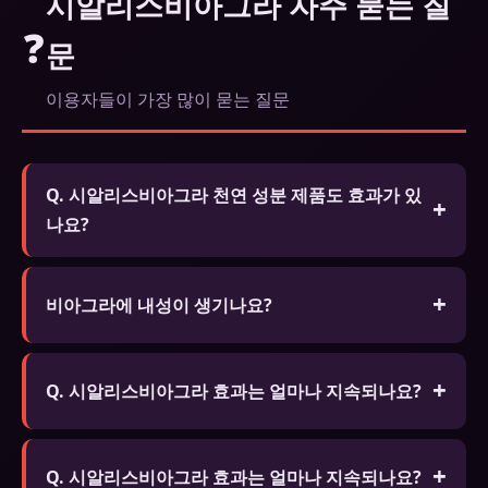
시알리스비아그라 자주 묻는 질
❓
문
이용자들이 가장 많이 묻는 질문
Q. 시알리스비아그라 천연 성분 제품도 효과가 있
나요?
A. 홍삼, 마카, 아르기닌 등 천연 성분이 포함된 제품
은 화학 성분보다 효과는 약하지만 장기 복용이 가능
비아그라에 내성이 생기나요?
하고 부작용이 적습니다.
신체적 의존성은 없습니다. 생활습관 개선을 병행하
세요.
Q. 시알리스비아그라 효과는 얼마나 지속되나요?
A. 비아그라(실데나필)는 4~6시간, 시알리스(타다라
필)는 최대 36시간, 레비트라(바데나필)는 4~6시간
Q. 시알리스비아그라 효과는 얼마나 지속되나요?