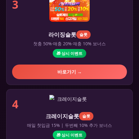
3
라이징슬롯
슬롯
첫충 50%·매충 20%·재충 10% 보너스
🎁 상시 이벤트
바로가기 →
4
크레이지슬롯
슬롯
매일 첫입금 15% | 두번째 10% 추가 보너스
🎁 상시 이벤트