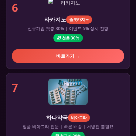
6
라카지노
슬롯카지노
신규가입 첫충 30% | 이벤트 5% 상시 진행
🎁 첫충 30%
바로가기 →
7
하나약국
비아그라
정품 비아그라 전문 | 빠른 배송 | 처방전 불필요
🎁 첫구매 20%