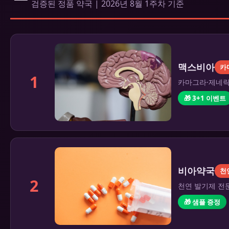
검증된 정품 약국 | 2026년 8월 1주차 기준
맥스비아
카
1
카마그라·제네릭 
🎁 3+1 이벤트
비아약국
천
2
천연 발기제 전문
🎁 샘플 증정