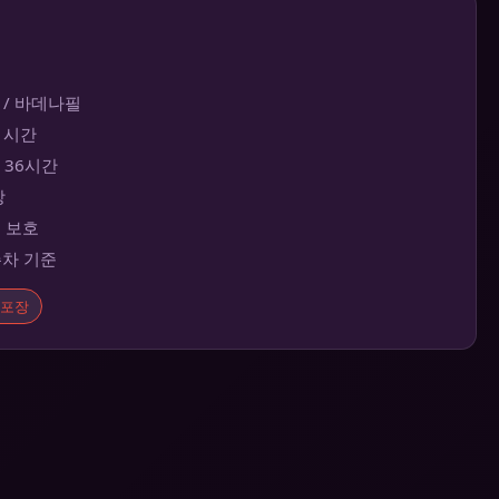
 / 바데나필
~1시간
대 36시간
장
보 보호
주차 기준
포장