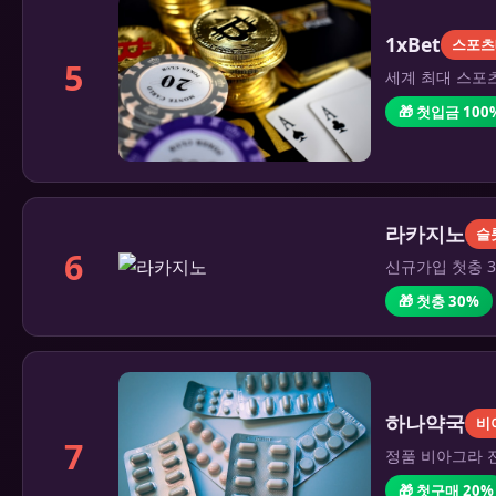
1xBet
스포츠
5
세계 최대 스포츠
🎁 첫입금 100
라카지노
슬
6
신규가입 첫충 3
🎁 첫충 30%
하나약국
비
7
정품 비아그라 전
🎁 첫구매 20%