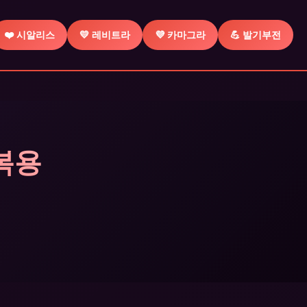
❤️ 시알리스
💛 레비트라
💜 카마그라
💪 발기부전
일복용