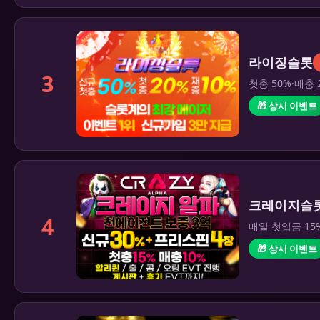
라이징슬롯
3
첫충 50%·매충 
🎁 상시 이벤트
크레이지슬
4
매일 첫입금 15
🎁 상시 이벤트