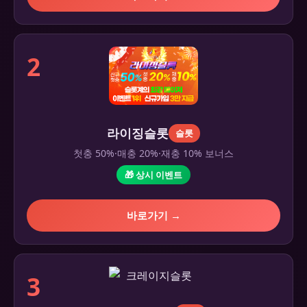
2
라이징슬롯
슬롯
첫충 50%·매충 20%·재충 10% 보너스
🎁 상시 이벤트
바로가기 →
3