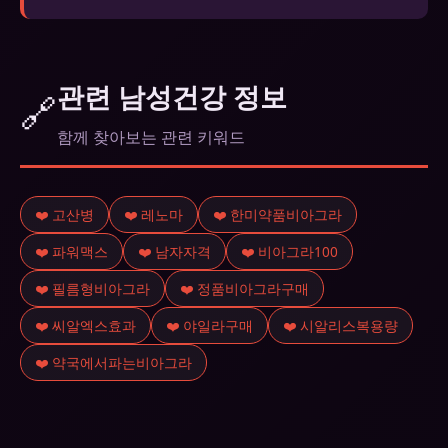
A. 일부 고혈압 약과 병용하면 혈압이 과도하게 낮아
질 수 있습니다. 현재 복용 중인 약물 목록을 전문가
에게 알리고 상담 후 복용하세요.
관련 남성건강 정보
🔗
함께 찾아보는 관련 키워드
❤️ 고산병
❤️ 레노마
❤️ 한미약품비아그라
❤️ 파워맥스
❤️ 남자자격
❤️ 비아그라100
❤️ 필름형비아그라
❤️ 정품비아그라구매
❤️ 씨알엑스효과
❤️ 야일라구매
❤️ 시알리스복용량
❤️ 약국에서파는비아그라