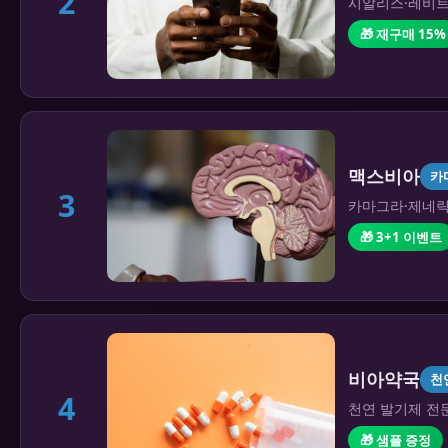
2
시알리스·레비트라
🎁 재구매 15%
맥스비아
카
3
카마그라·제네릭 
🎁 3+1 이벤트
비아약국
천
4
천연 발기제 전문
🎁 샘플 증정