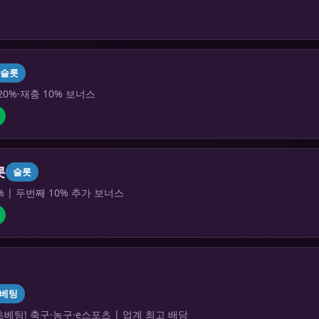
슬롯
20%·재충 10% 보너스
롯
슬롯
% | 두번째 10% 추가 보너스
베팅
베팅! 축구·농구·e스포츠 | 업계 최고 배당