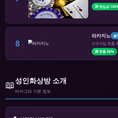
🎁 첫입금 100
라카지노
슬
8
신규가입 첫충 3
🎁 첫충 30%
성인화상방 소개
📖
비아그라 기본 정보