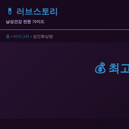
💊 러브스토리
남성건강 전문 가이드
홈
›
비아그라
› 성인화상방
💰 