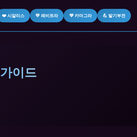
❤️ 시알리스
💛 레비트라
💜 카마그라
💪 발기부전
 가이드