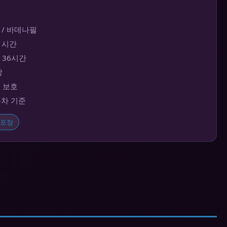
 / 바데나필
~1시간
대 36시간
장
보 보호
주차 기준
포장