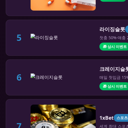
라이징슬롯
5
첫충 50%·매충 
🎁 상시 이벤트
크레이지슬
6
매일 첫입금 15
🎁 상시 이벤트
1xBet
스포츠
7
세계 최대 스포츠