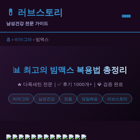
💊 러브스토리
남성건강 전문 가이드
홈
›
비아그라
› 빔맥스
📊 최고의 빔맥스 복용법 총정리
🔥 다폭세틴 전문 | ✅ 후기 1000개+ | 💎 검증 완료
비아그라
남성건강
정품
당일배송
러브스토리