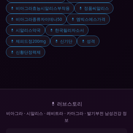
💊 비아그라효능시알리스부작용
💊 정품씨알리스
💊 비아그라종류자이데나50
💊 엠빅스에스가격
💊 시알리스약국
💊 한국릴리자소서
💊 제피드정200mg
💊 신기단
💊 성격
💊 신황단정력제
💊 러브스토리
비아그라 · 시알리스 · 레비트라 · 카마그라 · 발기부전 남성건강 정
보