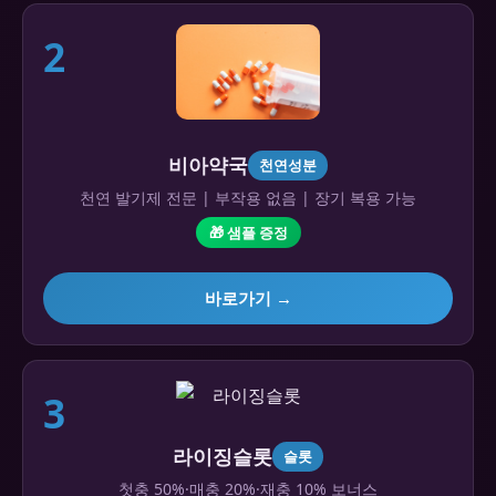
2
비아약국
천연성분
천연 발기제 전문 | 부작용 없음 | 장기 복용 가능
🎁 샘플 증정
바로가기 →
3
라이징슬롯
슬롯
첫충 50%·매충 20%·재충 10% 보너스