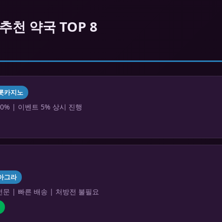
 약국 TOP 8
롯카지노
0% | 이벤트 5% 상시 진행
아그라
문 | 빠른 배송 | 처방전 불필요