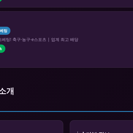
베팅
베팅! 축구·농구·e스포츠 | 업계 최고 배당
%
소개