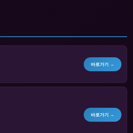
바로가기 →
바로가기 →