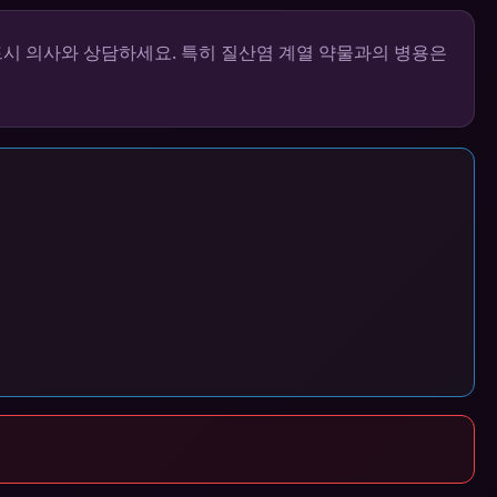
드시 의사와 상담하세요. 특히 질산염 계열 약물과의 병용은