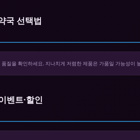
약국 선택법
 품질을 확인하세요. 지나치게 저렴한 제품은 가품일 가능성이 높
이벤트·할인