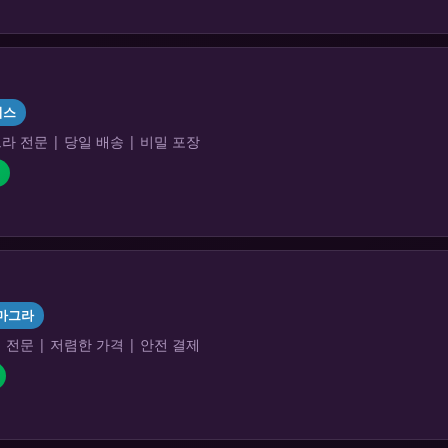
리스
 전문 | 당일 배송 | 비밀 포장
마그라
전문 | 저렴한 가격 | 안전 결제