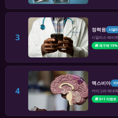
정력원
시알
3
시알리스·레비트라
🎁 재구매 15%
맥스비아
카
4
카마그라·제네릭 
🎁 3+1 이벤트