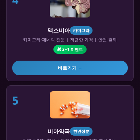
맥스비아
카마그라
카마그라·제네릭 전문 | 저렴한 가격 | 안전 결제
🎁 3+1 이벤트
바로가기 →
5
비아약국
천연성분