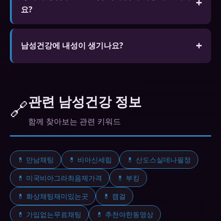
요?
포장 상태가 불량하면 가품일 수 있습니다.
A. 일부 고혈압 약과 병용하면 혈압이 과도하게 낮아
질 수 있습니다. 현재 복용 중인 약물 목록을 전문가
남성건강에 내성이 생기나요?
에게 알리고 상담 후 복용하세요.
신체적 의존성은 없습니다. 생활습관 개선을 병행하
세요.
관련 남성건강 정보
🔗
함께 찾아보는 관련 키워드
💊 만남채팅
💊 비아신세립
💊 산도스실데나필정
💊 미국비아그라최음제가격
💊 부킹
💊 화상채팅재미있는곳
💊 캠걸
💊 가입없는무료채팅
💊 추천야한동영상