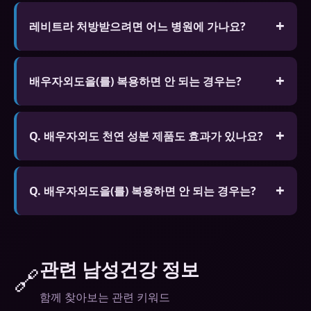
일반적으로 복용 후 30분~1시간 후에 효과가 나타납
니다. 고지방 식사 후 복용하면 흡수가 지연될 수 있
레비트라 처방받으려면 어느 병원에 가나요?
습니다. 성적 자극이 있을 때만 효과가 발현됩니다.
비뇨기과 전문입니다. 비대면 진료 앱(닥터나우 등)
으로도 처방받을 수 있습니다.
배우자외도을(를) 복용하면 안 되는 경우는?
질산염 계열 약물을 복용 중인 분, 심각한 심장 질환,
저혈압, 심각한 간/신장 질환이 있는 분은 복용 전 반
Q. 배우자외도 천연 성분 제품도 효과가 있나요?
드시 전문가와 상담하세요.
A. 홍삼, 마카, 아르기닌 등 천연 성분이 포함된 제품
은 화학 성분보다 효과는 약하지만 장기 복용이 가능
Q. 배우자외도을(를) 복용하면 안 되는 경우는?
하고 부작용이 적습니다.
A. 질산염 계열 약물을 복용 중인 분, 심각한 심장 질
환, 저혈압, 심각한 간/신장 질환이 있는 분은 복용 전
반드시 전문가와 상담하세요.
관련 남성건강 정보
🔗
함께 찾아보는 관련 키워드