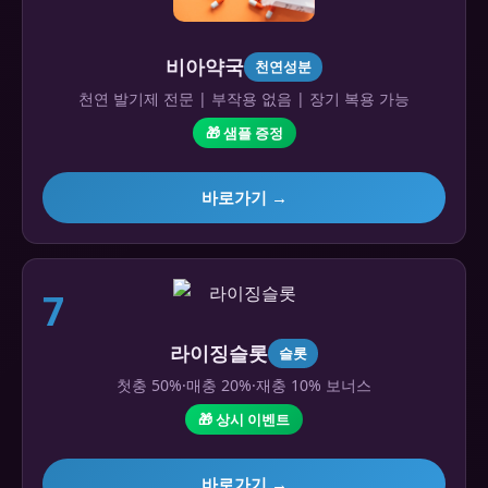
비아약국
천연성분
천연 발기제 전문 | 부작용 없음 | 장기 복용 가능
🎁 샘플 증정
바로가기 →
7
라이징슬롯
슬롯
첫충 50%·매충 20%·재충 10% 보너스
🎁 상시 이벤트
바로가기 →