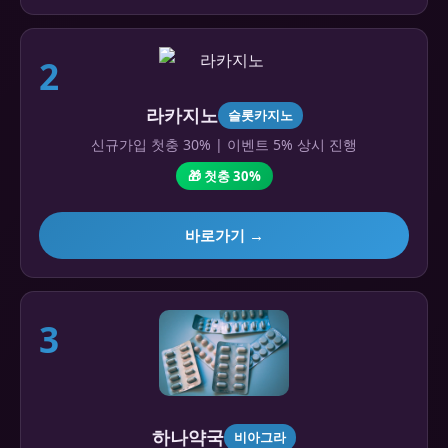
2
라카지노
슬롯카지노
신규가입 첫충 30% | 이벤트 5% 상시 진행
🎁 첫충 30%
바로가기 →
3
하나약국
비아그라