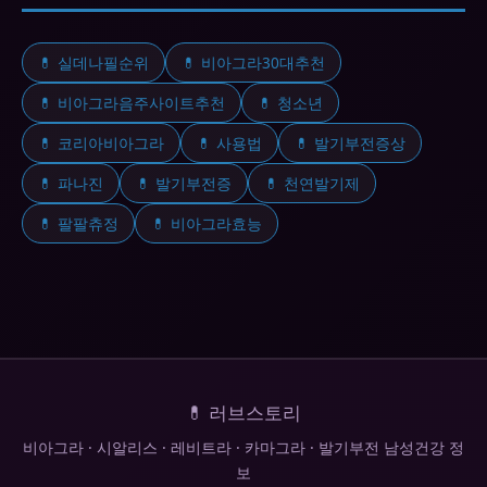
💊 실데나필순위
💊 비아그라30대추천
💊 비아그라음주사이트추천
💊 청소년
💊 코리아비아그라
💊 사용법
💊 발기부전증상
💊 파나진
💊 발기부전증
💊 천연발기제
💊 팔팔츄정
💊 비아그라효능
💊 러브스토리
비아그라 · 시알리스 · 레비트라 · 카마그라 · 발기부전 남성건강 정
보