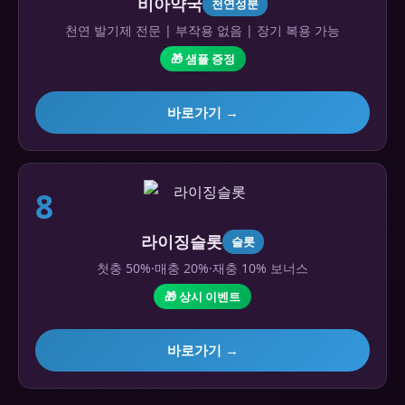
비아약국
천연성분
천연 발기제 전문 | 부작용 없음 | 장기 복용 가능
🎁 샘플 증정
바로가기 →
8
라이징슬롯
슬롯
첫충 50%·매충 20%·재충 10% 보너스
🎁 상시 이벤트
바로가기 →