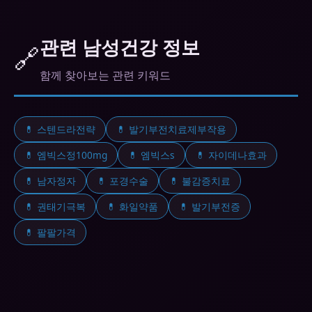
A. 비아그라(실데나필)는 4~6시간, 시알리스(타다라
필)는 최대 36시간, 레비트라(바데나필)는 4~6시간
효과가 지속됩니다.
관련 남성건강 정보
🔗
함께 찾아보는 관련 키워드
💊 스텐드라전략
💊 발기부전치료제부작용
💊 엠빅스정100mg
💊 엠빅스s
💊 자이데나효과
💊 남자정자
💊 포경수술
💊 불감증치료
💊 권태기극복
💊 화일약품
💊 발기부전증
💊 팔팔가격