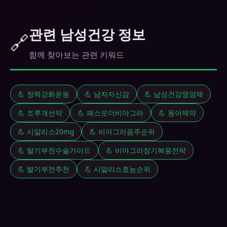
공복 30~60분, 지방식 후 60~120분, 성적 자극이 있
을 때만 작용합니다.
관련 남성건강 정보
🔗
함께 찾아보는 관련 키워드
💪 정력강화운동
💪 남자자신감
💪 남성건강영양제
💪 조루개선약
💪 패스오더비아그라
💪 동아제약
💪 시알리스20mg
💪 비아그라음주순위
💪 발기부전수술가이드
💪 비아그라장기복용전략
💪 발기부전추천
💪 시알리스효능순위