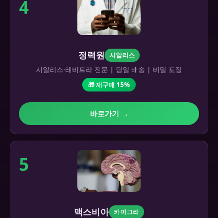
4
정력원
시알리스
시알리스·레비트라 전문 | 당일 배송 | 비밀 포장
🎁 재구매 15%
바로가기 →
5
맥스비아
카마그라