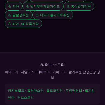
💪 저하
💪 발기부전케겔가이드
💪 홍삼발기전략
💪 팔팔정추천
💪 타다라필사이트추천
💪 비아그라정품전략
💪 러브스토리
비아그라 · 시알리스 · 레비트라 · 카마그라 · 발기부전 남성건강 정
보
카지노월드
·
홀덤마스터
·
월드코인러
·
무한배팅맵
·
릴게임
난다
·
러브스토리