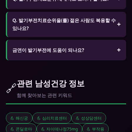
하고 부작용이 적습니다.
A. FDA나 식약처 승인을 받은 제네릭은 오리지널과
Q. 발기부전치료순위을(를) 젊은 사람도 복용할 수
동일한 활성 성분을 포함하며 동등한 효능과 안전성
있나요?
을 보장합니다. 가격이 훨씬 저렴합니다.
A. 심리적 요인이나 스트레스로 인한 발기 문제가 있
는 젊은 층도 복용할 수 있습니다. 단 18세 미만은 복
금연이 발기부전에 도움이 되나요?
용이 금지되며 근본 원인 해결을 위한 전문가 상담을
매우 큰 도움이 됩니다. 흡연은 음경 혈관을 손상시켜
권장합니다.
발기부전의 주요 원인입니다. 금연 후 3~6개월 내 혈
류가 개선되고 발기 기능이 향상됩니다. 20갑년 이상
관련 남성건강 정보
🔗
흡연자의 경우 영구 손상이 있을 수 있습니다.
함께 찾아보는 관련 키워드
💪 해신궁
💪 심리치료센터
💪 성상담센터
💪 콘딜로마
💪 자이데나정75mg
💪 부작용